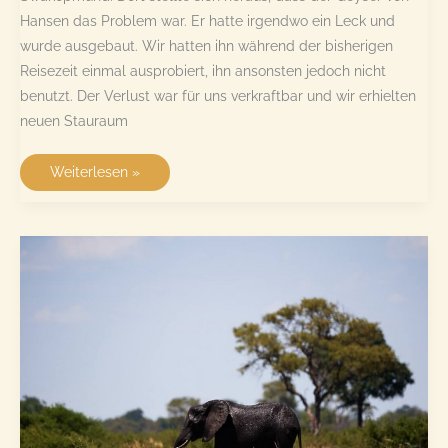
Hansen das Problem war. Er hatte irgendwo ein Leck und
wurde ausgebaut. Wir hatten ihn während der bisherigen
Reisezeit einmal ausprobiert, ihn ansonsten jedoch nicht
benutzt. Der Verlust war für uns verkraftbar und wir erhielten
neuen Stauraum
Auf
Weiterlesen »
in
den
Caprivi