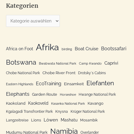
Kategorien
h
e
K
n
a
n
t
a
e
Afrika
c
Bootssafari
Boat Cruise
Africa on Foot
birding
g
h
o
Botswana
:
Caprivi
Bwabwata National Park
Camp Kwando
r
Chobe River Front
Chobe National Park
Drotsky´s Cabins
i
Elefanten
EcoTraining
e
Einsamkeit
Eastern Highlands
n
Elephants
Garden Route
Hwange National Park
Horseshoe
Kaokoveld
Kaokoland
Kavango
Kasanka National Park
Kgalagadi Transfrontier Park
Knysna
Krüger National Park
Löwen
Mashatu
Lions
Langzeitreise
Mosambik
Namibia
Mudumu National Park
Overlander