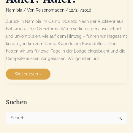
Namibia
/ Von
Reisenomaden
/
12/24/2018
Zurück in Namibia im Camp Kwando Nach der Rückkehr aus
Botswana – die Grenzformalitäten verliefen genauso schnell
und unkompliziert wie auf dem Hinweg – fuhren wir insgesamt
knapp 300 km zum Camp Kwando am Kwandofluss. Dort
hatten wir uns für zwei Tage in der Lodge eingebucht und die
Campsite aussen vor gelassen. Wir gönnten uns
Camp
Weiterlesen »
Kwando
–
Adler?
Adler!
Suchen
S
u
c