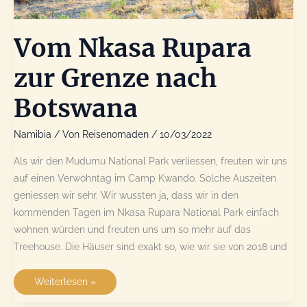
Vom Nkasa Rupara
zur Grenze nach
Botswana
Namibia
/ Von
Reisenomaden
/
10/03/2022
Als wir den Mudumu National Park verliessen, freuten wir uns
auf einen Verwöhntag im Camp Kwando. Solche Auszeiten
geniessen wir sehr. Wir wussten ja, dass wir in den
kommenden Tagen im Nkasa Rupara National Park einfach
wohnen würden und freuten uns um so mehr auf das
Treehouse. Die Häuser sind exakt so, wie wir sie von 2018 und
Vom
Weiterlesen »
Nkasa
Rupara