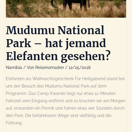
Mudumu National
Park – hat jemand
Elefanten gesehen?
Namibia
/ Von
Reisenomaden
/
12/25/2018
Elefanten als Weihnachtsgeschenk Für Heiligabend stand bei
uns der Besuch des Mudumu National Park auf dem
Programm. Das Camp Kwando liegt nur etwa 10 Minuten
Fahrzeit vom Eingang entfernt und so brachen wir am Morgen
auf, erstanden ein Permit und fuhren etwa vier Stunden durch
den Park. Die befahrbaren Wege sind vielfältig und die
Führung