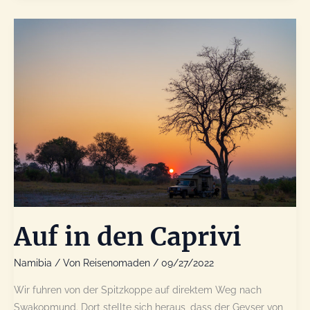
zur
Grenze
nach
Botswana
Auf in den Caprivi
Namibia
/ Von
Reisenomaden
/
09/27/2022
Wir fuhren von der Spitzkoppe auf direktem Weg nach
Swakopmund. Dort stellte sich heraus, dass der Geyser von