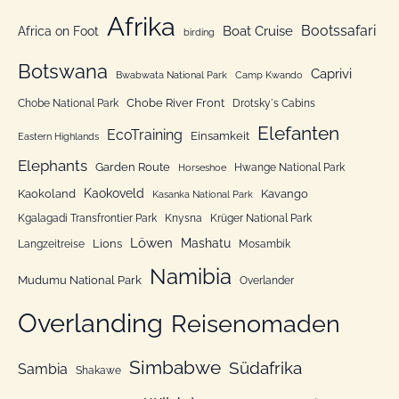
a
e
Afrika
c
Bootssafari
Boat Cruise
Africa on Foot
birding
g
h
o
Botswana
:
Caprivi
Bwabwata National Park
Camp Kwando
r
Chobe River Front
Chobe National Park
Drotsky´s Cabins
i
Elefanten
EcoTraining
e
Einsamkeit
Eastern Highlands
n
Elephants
Garden Route
Hwange National Park
Horseshoe
Kaokoveld
Kaokoland
Kavango
Kasanka National Park
Kgalagadi Transfrontier Park
Knysna
Krüger National Park
Löwen
Mashatu
Lions
Langzeitreise
Mosambik
Namibia
Mudumu National Park
Overlander
Overlanding
Reisenomaden
Simbabwe
Südafrika
Sambia
Shakawe