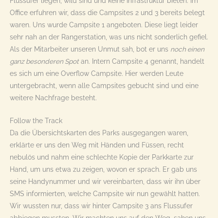
Flussufer liegen, wild sind und keine Infrastruktur bieten. Im
Office erfuhren wir, dass die Campsites 2 und 3 bereits belegt
waren. Uns wurde Campsite 1 angeboten. Diese liegt leider
sehr nah an der Rangerstation, was uns nicht sonderlich gefiel.
Als der Mitarbeiter unseren Unmut sah, bot er uns
noch einen
ganz besonderen Spot
an. Intern Campsite 4 genannt, handelt
es sich um eine Overflow Campsite. Hier werden Leute
untergebracht, wenn alle Campsites gebucht sind und eine
weitere Nachfrage besteht.
Follow the Track
Da die Übersichtskarten des Parks ausgegangen waren,
erklärte er uns den Weg mit Händen und Füssen, recht
nebulös und nahm eine schlechte Kopie der Parkkarte zur
Hand, um uns etwa zu zeigen, wovon er sprach. Er gab uns
seine Handynummer und wir vereinbarten, dass wir ihn über
SMS informierten, welche Campsite wir nun gewählt hatten.
Wir wussten nur, dass wir hinter Campsite 3 ans Flussufer
abbiegen mussten. Wir machten uns auf den Weg, sahen uns