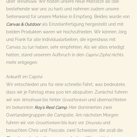
über
Windhoek
. Wir holten unsere neue Matratze ab (die
bestehende war uns zu hart) und nahmen zudem unsere
Seitenwand für unsere Markise in Empfang. Beides wurde von
Canvas & Outdoor
als Einzelanfertigung hergestellt und mit
beiden Produkten waren wir hochzufrieden. Wir können Jörg
und Frank für alle Individualarbeiten, die irgendwas mit
Canvas zu tun haben, sehr empfehlen. Als wir alles erledigt
hatten, stand unserem Aufbruch in den
Caprivi Zipfel
nichts
mehr entgegen.
Ankunft im Caprivi
Wir entschieden uns für eine schnelle Fahrt, was bedeutete,
dass wir je Fahrtag etwa 500 km abspulten. Zunächst fuhren
wir von
Windhoek
bis hinter
Grootfontein
und übernachteten
im bekannten
Roy’s Rest Camp
. Hier dominierten zwei
Overlandergruppen die Campsite. Am nächsten Morgen
fuhren wir von
Grootfontein
bis kurz vor
Divundu
und
besuchten Chris und Pascale, zwei Schweizer, die 2018 die