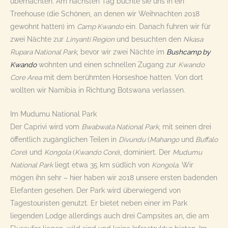
übernachten. Am nächsten Tag buchte sie uns in ein
Treehouse (die Schönen, an denen wir Weihnachten 2018
gewohnt hatten) im
Camp Kwando
ein. Danach fuhren wir für
zwei Nächte zur
Linyanti Region
und besuchten den
Nkasa
Rupara National Park
, bevor wir zwei Nächte im
Bushcamp by
Kwando
wohnten und einen schnellen Zugang zur
Kwando
Core Area
mit dem berühmten Horseshoe hatten. Von dort
wollten wir Namibia in Richtung Botswana verlassen.
Im Mudumu National Park
Der Caprivi wird vom
Bwabwata National Park
, mit seinen drei
öffentlich zugänglichen Teilen in
Divundu
(
Mahango
und
Buffalo
Core
) und
Kongola
(
Kwando Core
), dominiert. Der
Mudumu
National Park
liegt etwa 35 km südlich von
Kongola
. Wir
mögen ihn sehr – hier haben wir 2018 unsere ersten badenden
Elefanten gesehen. Der Park wird überwiegend von
Tagestouristen genutzt. Er bietet neben einer im Park
liegenden Lodge allerdings auch drei Campsites an, die am