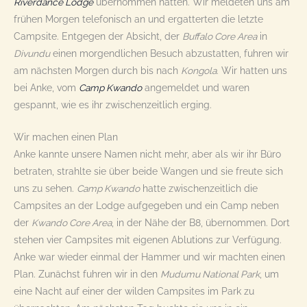
Riverdance Lodge
übernommen hatten. Wir meldeten uns am
frühen Morgen telefonisch an und ergatterten die letzte
Campsite. Entgegen der Absicht, der
Buffalo Core Area
in
Divundu
einen morgendlichen Besuch abzustatten, fuhren wir
am nächsten Morgen durch bis nach
Kongola
. Wir hatten uns
bei Anke, vom
Camp Kwando
angemeldet und waren
gespannt, wie es ihr zwischenzeitlich erging.
Wir machen einen Plan
Anke kannte unsere Namen nicht mehr, aber als wir ihr Büro
betraten, strahlte sie über beide Wangen und sie freute sich
uns zu sehen.
Camp Kwando
hatte zwischenzeitlich die
Campsites an der Lodge aufgegeben und ein Camp neben
der
Kwando Core Area
, in der Nähe der B8, übernommen. Dort
stehen vier Campsites mit eigenen Ablutions zur Verfügung.
Anke war wieder einmal der Hammer und wir machten einen
Plan. Zunächst fuhren wir in den
Mudumu National Park
, um
eine Nacht auf einer der wilden Campsites im Park zu