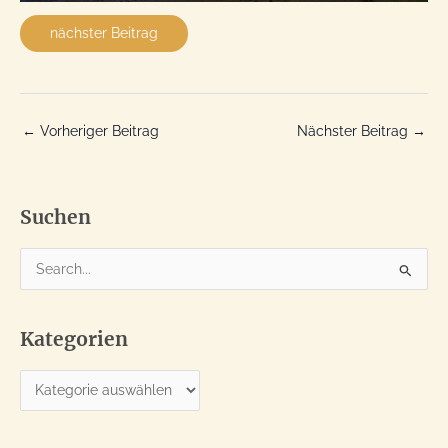
nächster Beitrag
←
Vorheriger Beitrag
Nächster Beitrag
→
Suchen
S
u
c
Kategorien
h
e
K
n
a
n
t