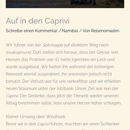
Auf in den Caprivi
Schreibe einen Kommentar
/
Namibia
/ Von
Reisenomaden
Wir fuhren von der
Spitzkoppe
auf direktem Weg nach
Swakopmund
. Dort stellte sich heraus, dass der Geyser von
Hansen das Problem war. Er hatte irgendwo ein Leck und
wurde ausgebaut. Wir hatten ihn während der bisherigen
Reisezeit einmal ausprobiert, ihn ansonsten jedoch nicht
benutzt. Der Verlust war für uns verkraftbar und wir erhielten
neuen Stauraum unter der Sitzbank. Unser Ziel war nun der
Caprivi
. Der Gedanke, dass jetzt die Tierwelt wieder unseren
Alltag bestimmen sollte, liess unsere Herzen höher schlagen.
Kleiner Umweg über Windhoek
Bevor wir in den
Caprivi
fuhren, machten wir einen Schlenker