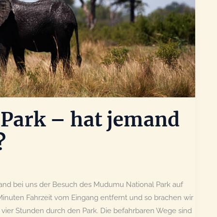
Park – hat jemand
?
tand bei uns der Besuch des Mudumu National Park auf
nuten Fahrzeit vom Eingang entfernt und so brachen wir
 vier Stunden durch den Park. Die befahrbaren Wege sind