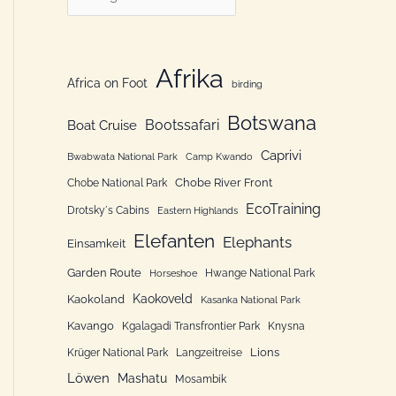
n
a
n
t
a
e
Afrika
Africa on Foot
c
birding
g
h
Botswana
o
Bootssafari
Boat Cruise
:
r
Caprivi
Bwabwata National Park
Camp Kwando
i
Chobe River Front
Chobe National Park
e
EcoTraining
Drotsky´s Cabins
Eastern Highlands
n
Elefanten
Elephants
Einsamkeit
Garden Route
Hwange National Park
Horseshoe
Kaokoveld
Kaokoland
Kasanka National Park
Kavango
Kgalagadi Transfrontier Park
Knysna
Lions
Krüger National Park
Langzeitreise
Löwen
Mashatu
Mosambik