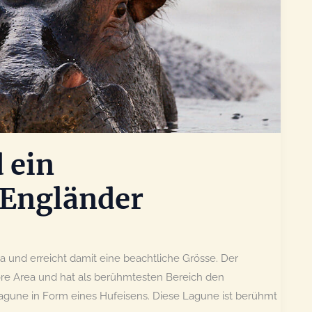
 ein
 Engländer
a und erreicht damit eine beachtliche Grösse. Der
ore Area und hat als berühmtesten Bereich den
Lagune in Form eines Hufeisens. Diese Lagune ist berühmt