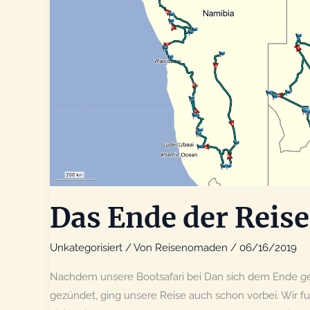
Das Ende der Reise
Unkategorisiert
/ Von
Reisenomaden
/
06/16/2019
Nachdem unsere Bootsafari bei Dan sich dem Ende genei
gezündet, ging unsere Reise auch schon vorbei. Wir 