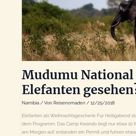
Mudumu National 
Elefanten gesehen
Namibia
/ Von
Reisenomaden
/
12/25/2018
Elefanten als Weihnachtsgeschenk Für Heiligabend s
dem Programm. Das Camp Kwando liegt nur etwa 10 Mi
am Morgen auf, erstanden ein Permit und fuhren etwa