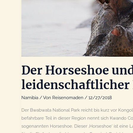
Der Horseshoe und
leidenschaftlicher
Namibia
/ Von
Reisenomaden
/
12/27/2018
Der Bwabwata National Park reicht bis kurz vor Kongol
befahrbare Teil in dieser Region nennt sich Kwando C
sogenannten Horseshoe. Dieser ‚Horseshoe‘ ist eine 