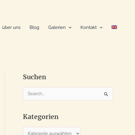
über uns
Blog
Galerien
Kontakt
Suchen
S
u
c
Kategorien
h
e
K