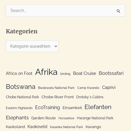
S
u
c
Kategorien
h
e
K
n
a
n
t
a
e
Afrika
c
Bootssafari
Boat Cruise
Africa on Foot
birding
g
h
o
Botswana
:
Caprivi
Bwabwata National Park
Camp Kwando
r
Chobe River Front
Chobe National Park
Drotsky´s Cabins
i
Elefanten
EcoTraining
e
Einsamkeit
Eastern Highlands
n
Elephants
Garden Route
Hwange National Park
Horseshoe
Kaokoveld
Kaokoland
Kavango
Kasanka National Park