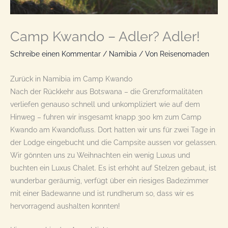
Camp Kwando – Adler? Adler!
Schreibe einen Kommentar
/
Namibia
/ Von
Reisenomaden
Zurück in Namibia im Camp Kwando
Nach der Rückkehr aus Botswana – die Grenzformalitäten
verliefen genauso schnell und unkompliziert wie auf dem
Hinweg – fuhren wir insgesamt knapp 300 km zum Camp
Kwando am Kwandofluss. Dort hatten wir uns für zwei Tage in
der Lodge eingebucht und die Campsite aussen vor gelassen.
Wir gönnten uns zu Weihnachten ein wenig Luxus und
buchten ein Luxus Chalet. Es ist erhöht auf Stelzen gebaut, ist
wunderbar geräumig, verfügt über ein riesiges Badezimmer
mit einer Badewanne und ist rundherum so, dass wir es
hervorragend aushalten konnten!