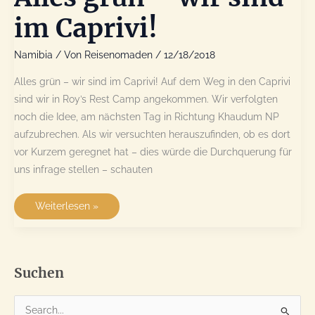
im Caprivi!
Namibia
/ Von
Reisenomaden
/
12/18/2018
Alles grün – wir sind im Caprivi! Auf dem Weg in den Caprivi
sind wir in Roy’s Rest Camp angekommen. Wir verfolgten
noch die Idee, am nächsten Tag in Richtung Khaudum NP
aufzubrechen. Als wir versuchten herauszufinden, ob es dort
vor Kurzem geregnet hat – dies würde die Durchquerung für
uns infrage stellen – schauten
Alles
Weiterlesen »
grün
–
wir
sind
im
Caprivi!
Suchen
S