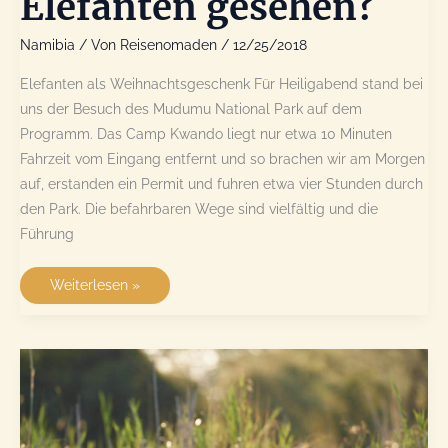
Elefanten gesehen?
Namibia
/ Von
Reisenomaden
/
12/25/2018
Elefanten als Weihnachtsgeschenk Für Heiligabend stand bei
uns der Besuch des Mudumu National Park auf dem
Programm. Das Camp Kwando liegt nur etwa 10 Minuten
Fahrzeit vom Eingang entfernt und so brachen wir am Morgen
auf, erstanden ein Permit und fuhren etwa vier Stunden durch
den Park. Die befahrbaren Wege sind vielfältig und die
Führung
Mudumu
Weiterlesen »
National
Park
–
hat
jemand
Elefanten
gesehen?