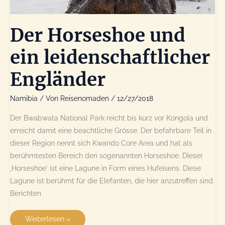
Der Horseshoe und
ein leidenschaftlicher
Engländer
Namibia
/ Von
Reisenomaden
/
12/27/2018
Der Bwabwata National Park reicht bis kurz vor Kongola und
erreicht damit eine beachtliche Grösse. Der befahrbare Teil in
dieser Region nennt sich Kwando Core Area und hat als
berühmtesten Bereich den sogenannten Horseshoe. Dieser
‚Horseshoe‘ ist eine Lagune in Form eines Hufeisens. Diese
Lagune ist berühmt für die Elefanten, die hier anzutreffen sind.
Berichten
Der
Weiterlesen »