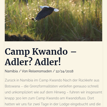
Camp Kwando –
Adler? Adler!
Namibia
/ Von
Reisenomaden
/
12/24/2018
Zurück in Namibia im Camp Kwando Nach der Rückkehr aus
Botswana – die Grenzformalitäten verliefen genauso schnell
und unkompliziert wie auf dem Hinweg – fuhren wir insgesamt
knapp 300 km zum Camp Kwando am Kwandofluss. Dort
hatten wir uns für zwei Tage in der Lodge eingebucht und die