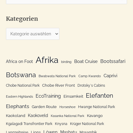
u
c
Kategorien
h
e
K
n
a
n
t
a
e
Afrika
c
Bootssafari
Boat Cruise
Africa on Foot
birding
g
h
o
Botswana
:
Caprivi
Bwabwata National Park
Camp Kwando
r
Chobe River Front
Chobe National Park
Drotsky´s Cabins
i
Elefanten
EcoTraining
e
Einsamkeit
Eastern Highlands
n
Elephants
Garden Route
Hwange National Park
Horseshoe
Kaokoveld
Kaokoland
Kavango
Kasanka National Park
Kgalagadi Transfrontier Park
Knysna
Krüger National Park
Löwen
Mashatu
Lions
Langzeitreise
Mosambik