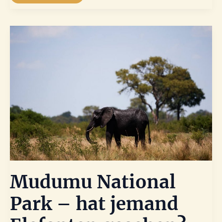
Horseshoe
und
ein
leidenschaftlicher
Engländer
Mudumu National
Park – hat jemand