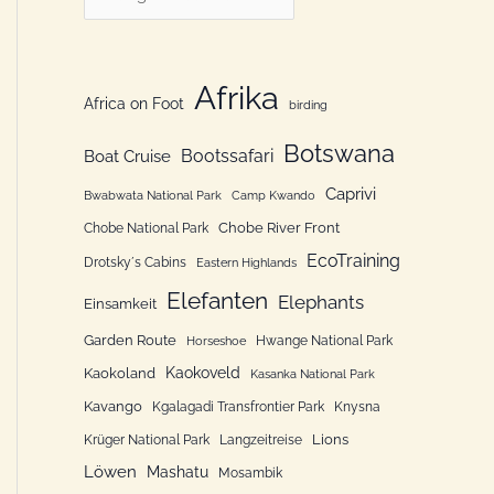
n
a
n
t
a
e
Afrika
Africa on Foot
c
birding
g
h
Botswana
o
Bootssafari
Boat Cruise
:
r
Caprivi
Bwabwata National Park
Camp Kwando
i
Chobe River Front
Chobe National Park
e
EcoTraining
Drotsky´s Cabins
Eastern Highlands
n
Elefanten
Elephants
Einsamkeit
Garden Route
Hwange National Park
Horseshoe
Kaokoveld
Kaokoland
Kasanka National Park
Kavango
Kgalagadi Transfrontier Park
Knysna
Lions
Krüger National Park
Langzeitreise
Löwen
Mashatu
Mosambik