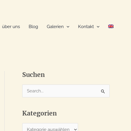
über uns
Blog
Galerien
Kontakt
Suchen
S
u
c
Kategorien
h
e
K