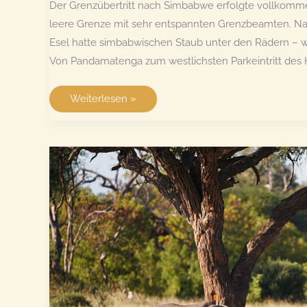
Der Grenzübertritt nach Simbabwe erfolgte vollkommen
leere Grenze mit sehr entspannten Grenzbeamten. Nac
Esel hatte simbabwischen Staub unter den Rädern – wi
Von Pandamatenga zum westlichsten Parkeintritt des
Wieder
Weiterlesen »
im
Hwange
National
Park