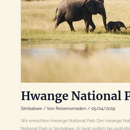
Hwange National 
Simbabwe
/ Von
Reisenomaden
/
05/04/2019
Wir erreichten Hwange National Park Der Hwange Nat
National Park in Simbabwe. Er liegt südlich bis südöstl