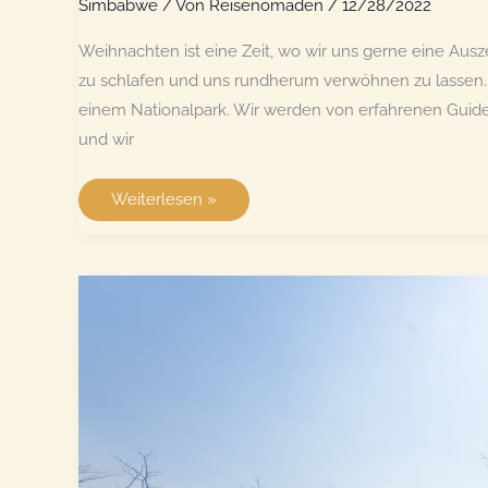
Simbabwe
/ Von
Reisenomaden
/
12/28/2022
Weihnachten ist eine Zeit, wo wir uns gerne eine Ausz
zu schlafen und uns rundherum verwöhnen zu lassen. E
einem Nationalpark. Wir werden von erfahrenen Guide
und wir
Weihnachten
Weiterlesen »
in
The
Hide
im
Hwange
National
Park