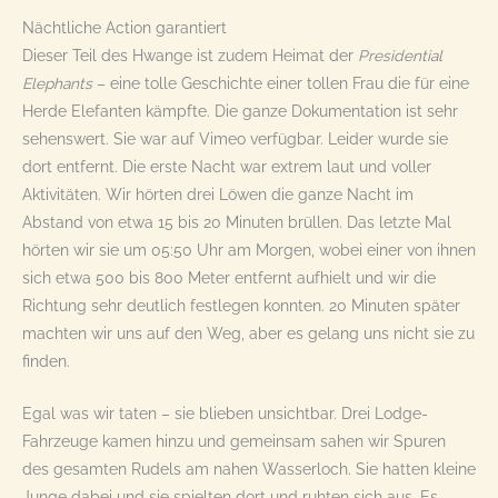
Nächtliche Action garantiert
Dieser Teil des Hwange ist zudem Heimat der
Presidential
Elephants
– eine tolle Geschichte einer tollen Frau die für eine
Herde Elefanten kämpfte. Die ganze Dokumentation ist sehr
sehenswert. Sie war auf Vimeo verfügbar. Leider wurde sie
dort entfernt. Die erste Nacht war extrem laut und voller
Aktivitäten. Wir hörten drei Löwen die ganze Nacht im
Abstand von etwa 15 bis 20 Minuten brüllen. Das letzte Mal
hörten wir sie um 05:50 Uhr am Morgen, wobei einer von ihnen
sich etwa 500 bis 800 Meter entfernt aufhielt und wir die
Richtung sehr deutlich festlegen konnten. 20 Minuten später
machten wir uns auf den Weg, aber es gelang uns nicht sie zu
finden.
Egal was wir taten – sie blieben unsichtbar. Drei Lodge-
Fahrzeuge kamen hinzu und gemeinsam sahen wir Spuren
des gesamten Rudels am nahen Wasserloch. Sie hatten kleine
Junge dabei und sie spielten dort und ruhten sich aus. Es