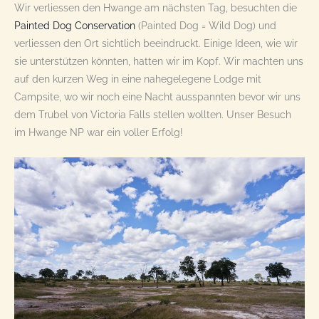
Wir verliessen den Hwange am nächsten Tag, besuchten die
Painted Dog Conservation
(Painted Dog = Wild Dog) und
verliessen den Ort sichtlich beeindruckt. Einige Ideen, wie wir
sie unterstützen könnten, hatten wir im Kopf. Wir machten uns
auf den kurzen Weg in eine nahegelegene Lodge mit
Campsite, wo wir noch eine Nacht ausspannten bevor wir uns
dem Trubel von Victoria Falls stellen wollten. Unser Besuch
im Hwange NP war ein voller Erfolg!