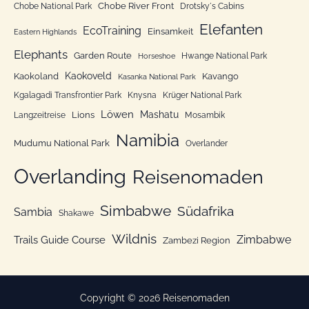
Chobe River Front
Chobe National Park
Drotsky´s Cabins
i
Elefanten
EcoTraining
e
Einsamkeit
Eastern Highlands
n
Elephants
Garden Route
Hwange National Park
Horseshoe
Kaokoveld
Kaokoland
Kavango
Kasanka National Park
Kgalagadi Transfrontier Park
Knysna
Krüger National Park
Löwen
Mashatu
Lions
Langzeitreise
Mosambik
Namibia
Mudumu National Park
Overlander
Overlanding
Reisenomaden
Simbabwe
Südafrika
Sambia
Shakawe
Wildnis
Zimbabwe
Trails Guide Course
Zambezi Region
Copyright © 2026 Reisenomaden