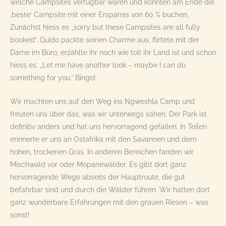
welche Campsites verfügbar waren und konnten am Ende die
‚beste‘ Campsite mit einer Ersparnis von 60 % buchen.
Zunächst hiess es „sorry but these Campsites are all fully
booked“. Guido packte seinen Charme aus, flirtete mit der
Dame im Büro, erzählte ihr noch wie toll ihr Land ist und schon
hiess es: „Let me have another look – maybe I can do
something for you.“ Bingo!
Wir machten uns auf den Weg ins Ngweshla Camp und
freuten uns über das, was wir unterwegs sahen. Der Park ist
definitiv anders und hat uns hervorragend gefallen. In Teilen
erinnerte er uns an Ostafrika mit den Savannen und dem
hohen, trockenen Gras. In anderen Bereichen fanden wir
Mischwald vor oder Mopanewälder. Es gibt dort ganz
hervorragende Wege abseits der Hauptroute, die gut
befahrbar sind und durch die Wälder führen. Wir hatten dort
ganz wunderbare Erfahrungen mit den grauen Riesen – was
sonst!