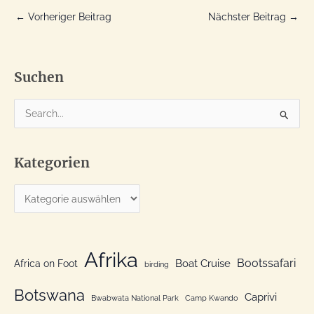
←
Vorheriger Beitrag
Nächster Beitrag
→
Suchen
S
u
c
Kategorien
h
e
K
n
a
n
t
a
e
Afrika
c
Bootssafari
Boat Cruise
Africa on Foot
birding
g
h
o
Botswana
:
Caprivi
Bwabwata National Park
Camp Kwando
r