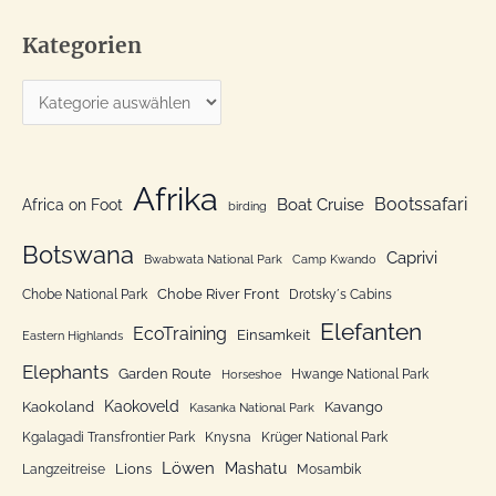
c
Kategorien
h
e
K
n
a
n
t
a
e
Afrika
c
Bootssafari
Boat Cruise
Africa on Foot
birding
g
h
o
Botswana
:
Caprivi
Bwabwata National Park
Camp Kwando
r
Chobe River Front
Chobe National Park
Drotsky´s Cabins
i
Elefanten
EcoTraining
e
Einsamkeit
Eastern Highlands
n
Elephants
Garden Route
Hwange National Park
Horseshoe
Kaokoveld
Kaokoland
Kavango
Kasanka National Park
Kgalagadi Transfrontier Park
Knysna
Krüger National Park
Löwen
Mashatu
Lions
Langzeitreise
Mosambik