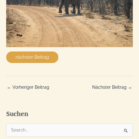
nächster Beitrag
←
Vorheriger Beitrag
Nächster Beitrag
→
Suchen
S
u