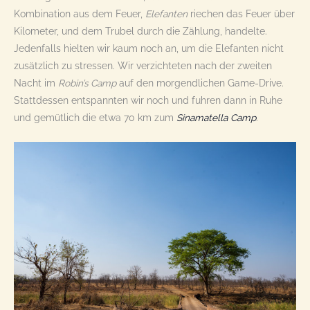
Kombination aus dem Feuer,
Elefanten
riechen das Feuer über
Kilometer, und dem Trubel durch die Zählung, handelte.
Jedenfalls hielten wir kaum noch an, um die Elefanten nicht
zusätzlich zu stressen. Wir verzichteten nach der zweiten
Nacht im
Robin’s Camp
auf den morgendlichen Game-Drive.
Stattdessen entspannten wir noch und fuhren dann in Ruhe
und gemütlich die etwa 70 km zum
Sinamatella
Camp
.