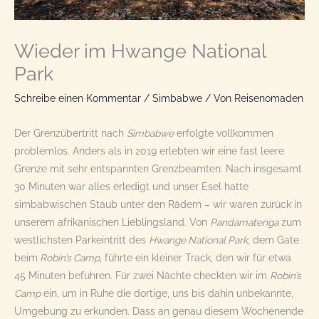
Wieder im Hwange National
Park
Schreibe einen Kommentar
/
Simbabwe
/ Von
Reisenomaden
Der Grenzübertritt nach
Simbabwe
erfolgte vollkommen
problemlos. Anders als in 2019 erlebten wir eine fast leere
Grenze mit sehr entspannten Grenzbeamten. Nach insgesamt
30 Minuten war alles erledigt und unser Esel hatte
simbabwischen Staub unter den Rädern – wir waren zurück in
unserem afrikanischen Lieblingsland. Von
Pandamatenga
zum
westlichsten Parkeintritt des
Hwange National Park
, dem Gate
beim
Robin’s Camp
, führte ein kleiner Track, den wir für etwa
45 Minuten befuhren. Für zwei Nächte checkten wir im
Robin’s
Camp
ein, um in Ruhe die dortige, uns bis dahin unbekannte,
Umgebung zu erkunden. Dass an genau diesem Wochenende