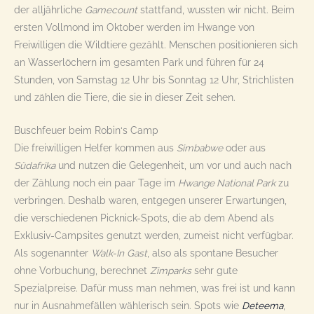
der alljährliche
Gamecount
stattfand, wussten wir nicht. Beim
ersten Vollmond im Oktober werden im Hwange von
Freiwilligen die Wildtiere gezählt. Menschen positionieren sich
an Wasserlöchern im gesamten Park und führen für 24
Stunden, von Samstag 12 Uhr bis Sonntag 12 Uhr, Strichlisten
und zählen die Tiere, die sie in dieser Zeit sehen.
Buschfeuer beim Robin‘s Camp
Die freiwilligen Helfer kommen aus
Simbabwe
oder aus
Südafrika
und nutzen die Gelegenheit, um vor und auch nach
der Zählung noch ein paar Tage im
Hwange National Park
zu
verbringen. Deshalb waren, entgegen unserer Erwartungen,
die verschiedenen Picknick-Spots, die ab dem Abend als
Exklusiv-Campsites genutzt werden, zumeist nicht verfügbar.
Als sogenannter
Walk-In
Gast
, also als spontane Besucher
ohne Vorbuchung, berechnet
Zimparks
sehr gute
Spezialpreise. Dafür muss man nehmen, was frei ist und kann
nur in Ausnahmefällen wählerisch sein. Spots wie
Deteema
,