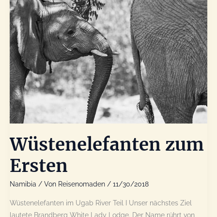
Wüstenelefanten zum
Ersten
Namibia
/ Von
Reisenomaden
/
11/30/2018
Wüstenelefanten im Ugab River Teil I Unser nächstes Ziel
lautete Brandberg White Lady Lodge. Der Name rührt von