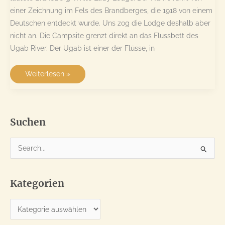
einer Zeichnung im Fels des Brandberges, die 1918 von einem
Deutschen entdeckt wurde. Uns zog die Lodge deshalb aber
nicht an. Die Campsite grenzt direkt an das Flussbett des
Ugab River. Der Ugab ist einer der Flüsse, in
Wüstenelefanten
Weiterlesen »
zum
Ersten
Suchen
S
u
c
Kategorien
h
e
K
n
a
n