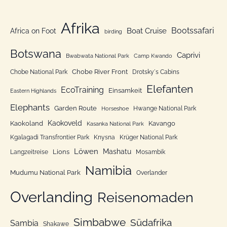
t
a
e
Afrika
c
Bootssafari
Boat Cruise
Africa on Foot
birding
g
h
o
Botswana
:
Caprivi
Bwabwata National Park
Camp Kwando
r
Chobe River Front
Chobe National Park
Drotsky´s Cabins
i
Elefanten
EcoTraining
e
Einsamkeit
Eastern Highlands
n
Elephants
Garden Route
Hwange National Park
Horseshoe
Kaokoveld
Kaokoland
Kavango
Kasanka National Park
Kgalagadi Transfrontier Park
Knysna
Krüger National Park
Löwen
Mashatu
Lions
Langzeitreise
Mosambik
Namibia
Mudumu National Park
Overlander
Overlanding
Reisenomaden
Simbabwe
Südafrika
Sambia
Shakawe