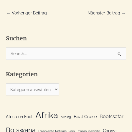
←
Vorheriger Beitrag
Nächster Beitrag
→
Suchen
S
u
c
Kategorien
h
e
K
n
a
n
t
a
e
Afrika
c
Bootssafari
Boat Cruise
Africa on Foot
birding
g
h
o
Botswana
:
Caprivi
Bwabwata National Park
Camp Kwando