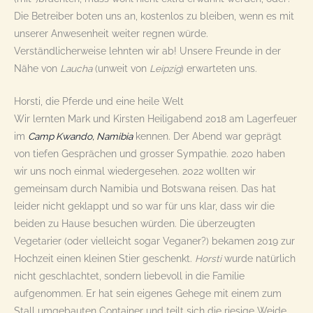
Die Betreiber boten uns an, kostenlos zu bleiben, wenn es mit
unserer Anwesenheit weiter regnen würde.
Verständlicherweise lehnten wir ab! Unsere Freunde in der
Nähe von
Laucha
(unweit von
Leipzig
) erwarteten uns.
Horsti, die Pferde und eine heile Welt
Wir lernten Mark und Kirsten Heiligabend 2018 am Lagerfeuer
im
Camp Kwando, Namibia
kennen. Der Abend war geprägt
von tiefen Gesprächen und grosser Sympathie. 2020 haben
wir uns noch einmal wiedergesehen. 2022 wollten wir
gemeinsam durch Namibia und Botswana reisen. Das hat
leider nicht geklappt und so war für uns klar, dass wir die
beiden zu Hause besuchen würden. Die überzeugten
Vegetarier (oder vielleicht sogar Veganer?) bekamen 2019 zur
Hochzeit einen kleinen Stier geschenkt.
Horsti
wurde natürlich
nicht geschlachtet, sondern liebevoll in die Familie
aufgenommen. Er hat sein eigenes Gehege mit einem zum
Stall umgebauten Container und teilt sich die riesige Weide