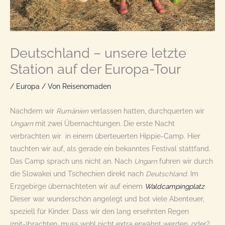
Deutschland – unsere letzte
Station auf der Europa-Tour
/
Europa
/ Von
Reisenomaden
Nachdem wir
Rumänien
verlassen hatten, durchquerten wir
Ungarn
mit zwei Übernachtungen. Die erste Nacht
verbrachten wir in einem überteuerten Hippie-Camp. Hier
tauchten wir auf, als gerade ein bekanntes Festival stattfand.
Das Camp sprach uns nicht an. Nach
Ungarn
fuhren wir durch
die Slowakei und Tschechien direkt nach
Deutschland
. Im
Erzgebirge übernachteten wir auf einem
Waldcampingplatz
.
Dieser war wunderschön angelegt und bot viele Abenteuer,
speziell für Kinder. Dass wir den lang ersehnten Regen
(mit-)brachten, muss wohl nicht extra erwähnt werden, oder?