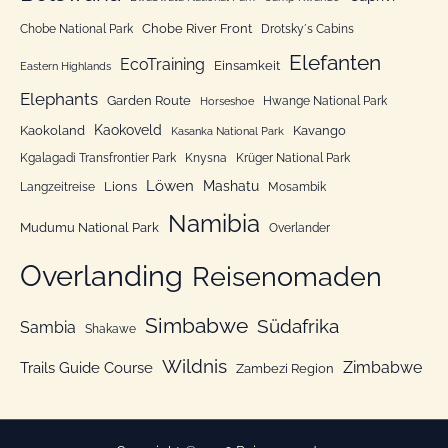
r
Chobe River Front
Chobe National Park
Drotsky´s Cabins
i
Elefanten
EcoTraining
e
Einsamkeit
Eastern Highlands
n
Elephants
Garden Route
Hwange National Park
Horseshoe
Kaokoveld
Kaokoland
Kavango
Kasanka National Park
Kgalagadi Transfrontier Park
Knysna
Krüger National Park
Löwen
Mashatu
Lions
Langzeitreise
Mosambik
Namibia
Mudumu National Park
Overlander
Overlanding
Reisenomaden
Simbabwe
Südafrika
Sambia
Shakawe
Wildnis
Zimbabwe
Trails Guide Course
Zambezi Region