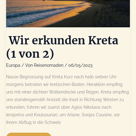
Wir erkunden Kreta
(1 von 2)
Europa
/ Von
Reisenomaden
/
06/05/2023
Nasse Begrüssung auf Kreta Kurz nach halb sieben Uhr
morgens betraten wir kretischen Boden. Heraklion empfing
uns mit einer dichten Wolkendecke und Regen. Kreta empfing
uns standesgemäß! Anstatt die Insel in Richtung Westen zu
erkunden, fuhren wir zuerst über Agios Nikolaos nach
Ierapetra und Koutsounari, um Ariane, Sonjas Cousine, vor
ihrem Abflug in die Schweiz