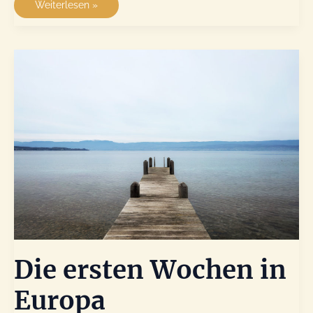
Wir
Weiterlesen »
erkunden
Kreta
(1
von
2)
Die ersten Wochen in
Europa