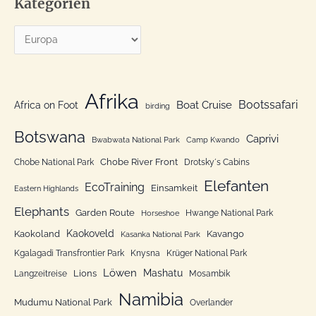
Kategorien
h
e
K
n
a
n
t
a
e
Afrika
c
Bootssafari
Boat Cruise
Africa on Foot
birding
g
h
o
Botswana
:
Caprivi
Bwabwata National Park
Camp Kwando
r
Chobe River Front
Chobe National Park
Drotsky´s Cabins
i
Elefanten
EcoTraining
e
Einsamkeit
Eastern Highlands
n
Elephants
Garden Route
Hwange National Park
Horseshoe
Kaokoveld
Kaokoland
Kavango
Kasanka National Park
Kgalagadi Transfrontier Park
Knysna
Krüger National Park
Löwen
Mashatu
Lions
Langzeitreise
Mosambik
Namibia
Mudumu National Park
Overlander