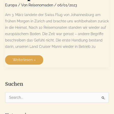
Europa
/ Von
Reisenomaden
/
06/01/2023
Am 3. März landete der Swiss Flug von Johannesburg am
frühen Morgen in Zürich und brachte uns wohlbehalten zurück
in die Heimat. Nach 10 Reisemonaten standen wir wieder auf
europäischem Boden. Die Zeit war gerast – andere Begriffe
beschreiben das Gefühl nicht. Die erste Handlung bestand
darin, unseren Land Cruiser Manni wieder in Betrieb zu
Die
Weiterlesen »
ersten
Wochen
in
Europa
Suchen
S
u
c