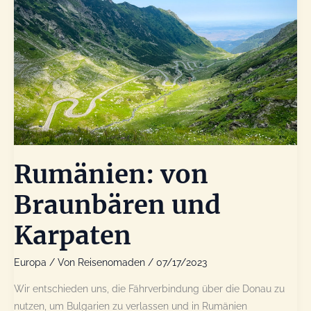
Rumänien: von
Braunbären und
Karpaten
Europa
/ Von
Reisenomaden
/
07/17/2023
Wir entschieden uns, die Fährverbindung über die Donau zu
nutzen, um Bulgarien zu verlassen und in Rumänien