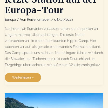
Europa-Tour
Europa
/ Von
Reisenomaden
/
08/15/2023
Nachdem wir Rumänien verlassen hatten, durchquerten wir
Ungarn mit zwei Übernachtungen. Die erste Nacht
verbrachten wir in einem überteuerten Hippie-Camp. Hier
tauchten wir auf, als gerade ein bekanntes Festival stattfand.
Das Camp sprach uns nicht an. Nach Ungarn fuhren wir durch
die Slowakei und Tschechien direkt nach Deutschland. Im
Erzgebirge übernachteten wir auf einem Waldcampingplatz.
Deutschland
Weiterlesen »
–
unsere
letzte
Station
auf
der
Europa-
Tour