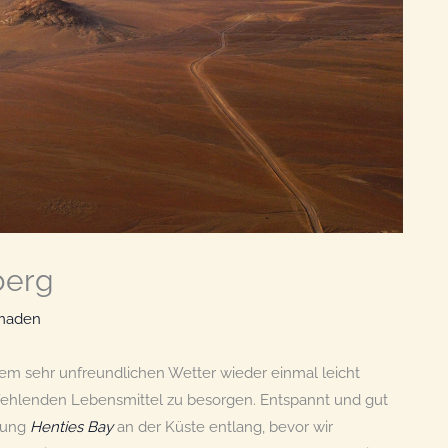
berg
maden
m sehr unfreundlichen Wetter wieder einmal leicht
fehlenden Lebensmittel zu besorgen. Entspannt und gut
htung
Henties Bay
an der Küste entlang, bevor wir