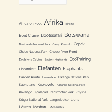
n
a
n
t
a
e
Afrika
Africa on Foot
c
birding
g
h
Botswana
o
Bootssafari
Boat Cruise
:
r
Caprivi
Bwabwata National Park
Camp Kwando
i
Chobe River Front
Chobe National Park
e
EcoTraining
Drotsky´s Cabins
Eastern Highlands
n
Elefanten
Elephants
Einsamkeit
Garden Route
Hwange National Park
Horseshoe
Kaokoveld
Kaokoland
Kasanka National Park
Kavango
Kgalagadi Transfrontier Park
Knysna
Lions
Krüger National Park
Langzeitreise
Löwen
Mashatu
Mosambik