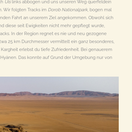
ch
Uis
links abbogen und uns unseren Weg querfeldein
. Wir folgten Tracks im
Dorob Nationalpark
, bogen mal
tunden Fahrt an unserem Ziel angekommen. Obwohl sich
d diese seit Ewigkeiten nicht mehr gepflegt wurde,
racks. In der Region regnet es nie und neu gezogene
 etwa 25 km Durchmesser vermittelt ein ganz besonderes,
 Kargheit erlebst du tiefe Zufriedenheit. Bei genauerem
 Hyänen. Das konnte auf Grund der Umgebung nur von