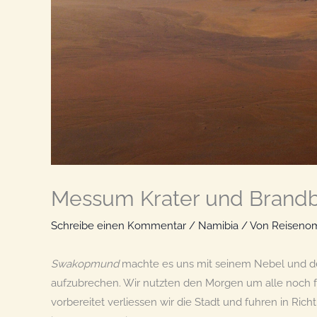
Messum Krater und Brand
Schreibe einen Kommentar
/
Namibia
/ Von
Reiseno
Swakopmund
machte es uns mit seinem Nebel und de
aufzubrechen. Wir nutzten den Morgen um alle noch 
vorbereitet verliessen wir die Stadt und fuhren in Ric