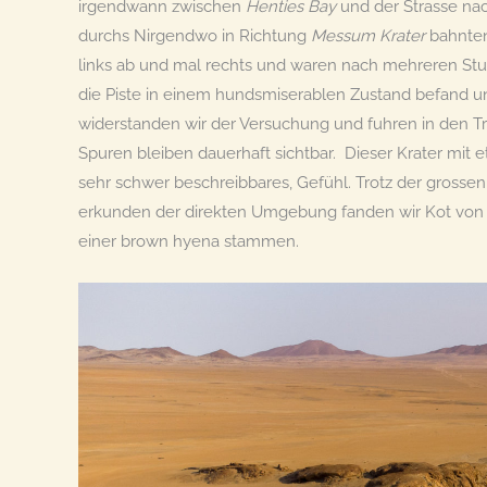
irgendwann zwischen
Henties Bay
und der Strasse na
durchs Nirgendwo in Richtung
Messum Krater
bahnten
links ab und mal rechts und waren nach mehreren S
die Piste in einem hundsmiserablen Zustand befand un
widerstanden wir der Versuchung und fuhren in den T
Spuren bleiben dauerhaft sichtbar. Dieser Krater mit
sehr schwer beschreibbares, Gefühl. Trotz der grossen
erkunden der direkten Umgebung fanden wir Kot von
einer brown hyena stammen.