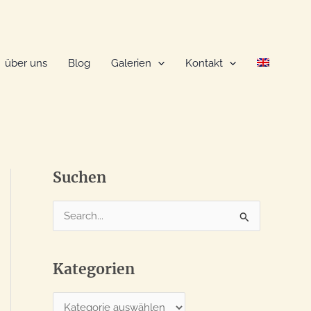
über uns
Blog
Galerien
Kontakt
Suchen
S
u
c
Kategorien
h
e
K