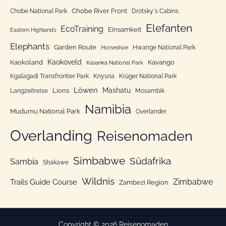
r
Chobe River Front
Chobe National Park
Drotsky´s Cabins
i
Elefanten
EcoTraining
e
Einsamkeit
Eastern Highlands
n
Elephants
Garden Route
Hwange National Park
Horseshoe
Kaokoveld
Kaokoland
Kavango
Kasanka National Park
Kgalagadi Transfrontier Park
Knysna
Krüger National Park
Löwen
Mashatu
Lions
Langzeitreise
Mosambik
Namibia
Mudumu National Park
Overlander
Overlanding
Reisenomaden
Simbabwe
Südafrika
Sambia
Shakawe
Wildnis
Zimbabwe
Trails Guide Course
Zambezi Region
Copyright © 2026 Reisenomaden