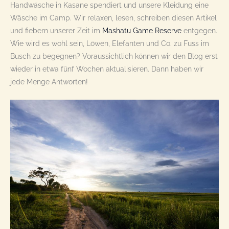
Handwäsche in Kasane spendiert und unsere Kleidung eine
Wäsche im Camp. Wir relaxen, lesen, schreiben diesen Artikel
und fiebern unserer Zeit im
Mashatu Game Reserve
entgegen.
Wie wird es wohl sein, Löwen, Elefanten und Co. zu Fuss im
Busch zu begegnen? Voraussichtlich können wir den Blog erst
wieder in etwa fünf Wochen aktualisieren. Dann haben wir
jede Menge Antworten!