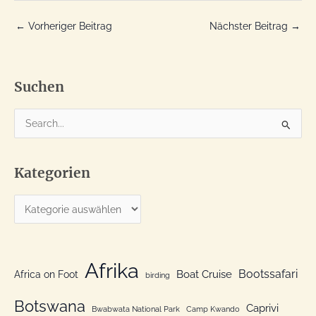
←
Vorheriger Beitrag
Nächster Beitrag
→
Suchen
S
u
c
Kategorien
h
e
K
n
a
n
t
a
e
Afrika
c
Bootssafari
Boat Cruise
Africa on Foot
birding
g
h
o
Botswana
:
Caprivi
Bwabwata National Park
Camp Kwando