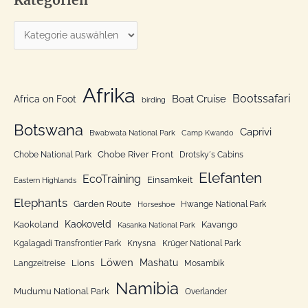
Kategorien
h
e
K
n
a
n
t
a
e
Afrika
c
Bootssafari
Boat Cruise
Africa on Foot
birding
g
h
o
Botswana
:
Caprivi
Bwabwata National Park
Camp Kwando
r
Chobe River Front
Chobe National Park
Drotsky´s Cabins
i
Elefanten
EcoTraining
e
Einsamkeit
Eastern Highlands
n
Elephants
Garden Route
Hwange National Park
Horseshoe
Kaokoveld
Kaokoland
Kavango
Kasanka National Park
Kgalagadi Transfrontier Park
Knysna
Krüger National Park
Löwen
Mashatu
Lions
Langzeitreise
Mosambik
Namibia
Mudumu National Park
Overlander