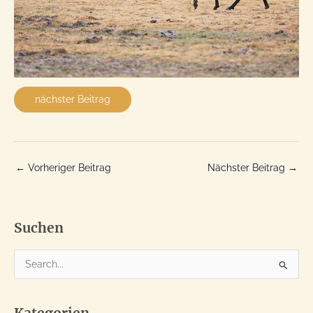
nächster Beitrag
←
Vorheriger Beitrag
Nächster Beitrag
→
Suchen
S
u
c