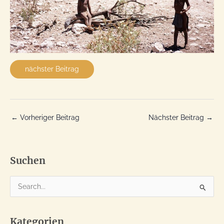
nächster Beitrag
←
Vorheriger Beitrag
Nächster Beitrag
→
Suchen
S
u
c
Kategorien
h