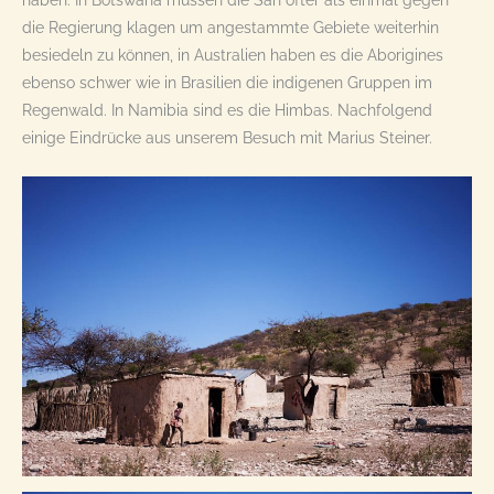
haben. In Botswana müssen die San öfter als einmal gegen
die Regierung klagen um angestammte Gebiete weiterhin
besiedeln zu können, in Australien haben es die Aborigines
ebenso schwer wie in Brasilien die indigenen Gruppen im
Regenwald. In Namibia sind es die Himbas. Nachfolgend
einige Eindrücke aus unserem Besuch mit Marius Steiner.