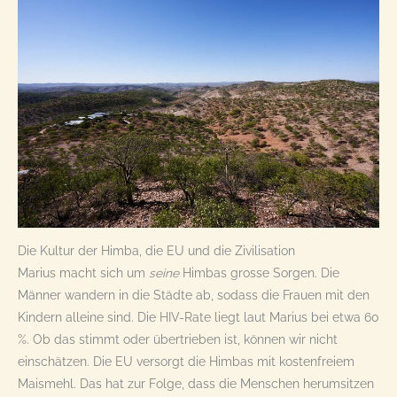
Die Kultur der Himba, die EU und die Zivilisation
Marius macht sich um
seine
Himbas grosse Sorgen. Die
Männer wandern in die Städte ab, sodass die Frauen mit den
Kindern alleine sind. Die HIV-Rate liegt laut Marius bei etwa 60
%. Ob das stimmt oder übertrieben ist, können wir nicht
einschätzen. Die EU versorgt die Himbas mit kostenfreiem
Maismehl. Das hat zur Folge, dass die Menschen herumsitzen