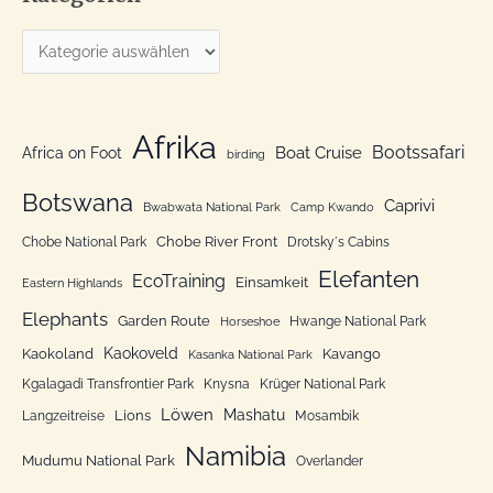
e
K
n
a
n
t
a
e
Afrika
c
Bootssafari
Boat Cruise
Africa on Foot
birding
g
h
o
Botswana
:
Caprivi
Bwabwata National Park
Camp Kwando
r
Chobe River Front
Chobe National Park
Drotsky´s Cabins
i
Elefanten
EcoTraining
e
Einsamkeit
Eastern Highlands
n
Elephants
Garden Route
Hwange National Park
Horseshoe
Kaokoveld
Kaokoland
Kavango
Kasanka National Park
Kgalagadi Transfrontier Park
Knysna
Krüger National Park
Löwen
Mashatu
Lions
Langzeitreise
Mosambik
Namibia
Mudumu National Park
Overlander