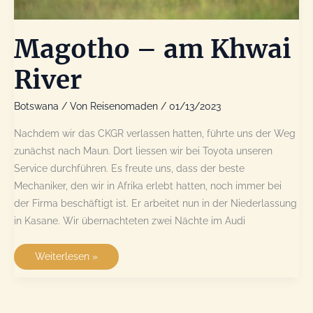
Magotho – am Khwai
River
Botswana
/ Von
Reisenomaden
/
01/13/2023
Nachdem wir das CKGR verlassen hatten, führte uns der Weg
zunächst nach Maun. Dort liessen wir bei Toyota unseren
Service durchführen. Es freute uns, dass der beste
Mechaniker, den wir in Afrika erlebt hatten, noch immer bei
der Firma beschäftigt ist. Er arbeitet nun in der Niederlassung
in Kasane. Wir übernachteten zwei Nächte im Audi
Magotho
Weiterlesen »
–
am
Khwai
River