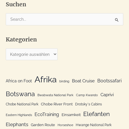
Suchen
S
u
c
Kategorien
h
e
K
n
a
n
t
a
e
Afrika
c
Bootssafari
Boat Cruise
Africa on Foot
birding
g
h
o
Botswana
:
Caprivi
Bwabwata National Park
Camp Kwando
r
Chobe River Front
Chobe National Park
Drotsky´s Cabins
i
Elefanten
EcoTraining
e
Einsamkeit
Eastern Highlands
n
Elephants
Garden Route
Hwange National Park
Horseshoe