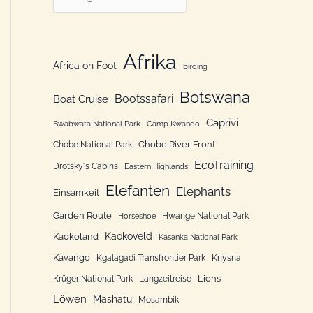
n
a
n
t
a
e
Afrika
Africa on Foot
c
birding
g
h
Botswana
o
Bootssafari
Boat Cruise
:
r
Caprivi
Bwabwata National Park
Camp Kwando
i
Chobe River Front
Chobe National Park
e
EcoTraining
Drotsky´s Cabins
Eastern Highlands
n
Elefanten
Elephants
Einsamkeit
Garden Route
Hwange National Park
Horseshoe
Kaokoveld
Kaokoland
Kasanka National Park
Kavango
Kgalagadi Transfrontier Park
Knysna
Lions
Krüger National Park
Langzeitreise
Löwen
Mashatu
Mosambik