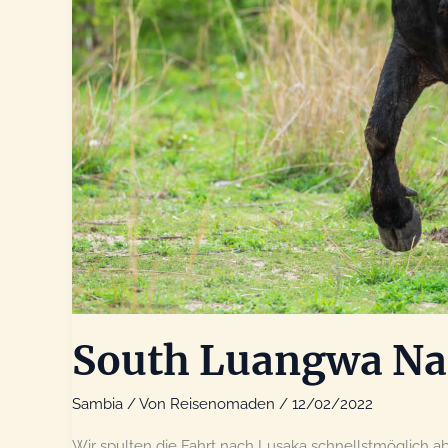
South Luangwa Nat
Sambia
/ Von
Reisenomaden
/
12/02/2022
Wir spulten die Fahrt nach Lusaka schnellstmöglich 