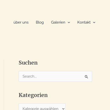
über uns
Blog
Galerien
Kontakt
Suchen
S
u
c
Kategorien
h
e
K