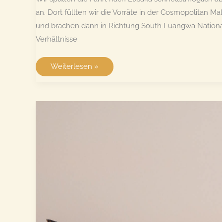
an. Dort füllten wir die Vorräte in der Cosmopolitan M
und brachen dann in Richtung South Luangwa National 
Verhältnisse
South
Weiterlesen »
Luangwa
National
Park