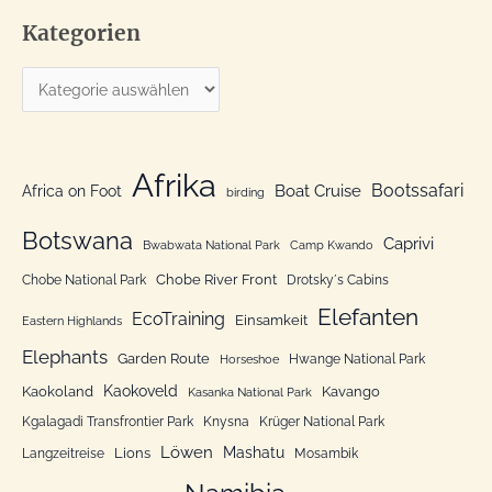
c
Kategorien
h
e
K
n
a
n
t
a
e
Afrika
c
Bootssafari
Boat Cruise
Africa on Foot
birding
g
h
o
Botswana
:
Caprivi
Bwabwata National Park
Camp Kwando
r
Chobe River Front
Chobe National Park
Drotsky´s Cabins
i
Elefanten
EcoTraining
e
Einsamkeit
Eastern Highlands
n
Elephants
Garden Route
Hwange National Park
Horseshoe
Kaokoveld
Kaokoland
Kavango
Kasanka National Park
Kgalagadi Transfrontier Park
Knysna
Krüger National Park
Löwen
Mashatu
Lions
Langzeitreise
Mosambik