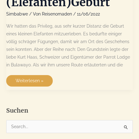
(Elefanten)Geburt
Simbabwe
/ Von
Reisenomaden
/
11/06/2022
Wir hatten das Privileg, aus sehr kurzer Distanz die Geburt
eines kleinen Elefanten mitzuerleben. Es bedurfte einiger
völlig schräger Fügungen, damit wir am Ort des Geschehens
sein konnten. Aber der Reihe nach: Den Grundstein legte der
liebe Kurt Haas, Schweizer und Eigentümer der Parrot Lodge
in Bulawayo. Als wir ihm unsere Route erläuterten und die
Das
Weiterlesen »
Wunder
der
(Elefanten)Geburt
Suchen
S
u