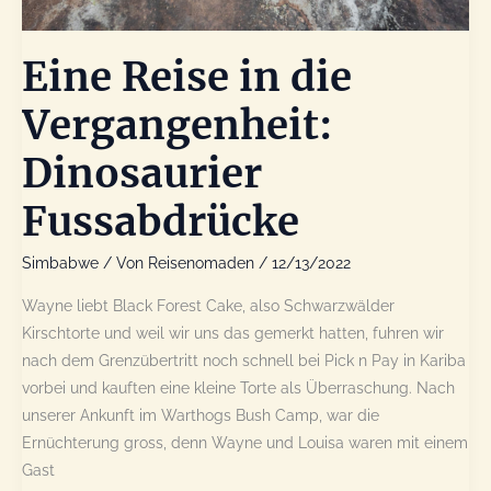
Eine Reise in die
Vergangenheit:
Dinosaurier
Fussabdrücke
Simbabwe
/ Von
Reisenomaden
/
12/13/2022
Wayne liebt Black Forest Cake, also Schwarzwälder
Kirschtorte und weil wir uns das gemerkt hatten, fuhren wir
nach dem Grenzübertritt noch schnell bei Pick n Pay in Kariba
vorbei und kauften eine kleine Torte als Überraschung. Nach
unserer Ankunft im Warthogs Bush Camp, war die
Ernüchterung gross, denn Wayne und Louisa waren mit einem
Gast