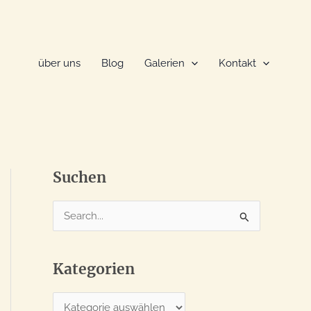
über uns
Blog
Galerien
Kontakt
Suchen
S
u
c
Kategorien
h
e
K