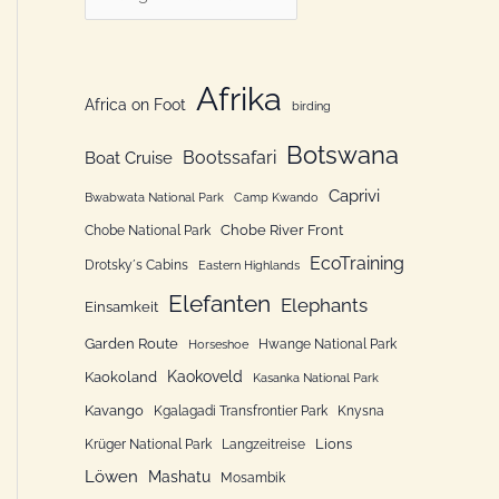
n
a
n
t
a
e
Afrika
Africa on Foot
c
birding
g
h
Botswana
o
Bootssafari
Boat Cruise
:
r
Caprivi
Bwabwata National Park
Camp Kwando
i
Chobe River Front
Chobe National Park
e
EcoTraining
Drotsky´s Cabins
Eastern Highlands
n
Elefanten
Elephants
Einsamkeit
Garden Route
Hwange National Park
Horseshoe
Kaokoveld
Kaokoland
Kasanka National Park
Kavango
Kgalagadi Transfrontier Park
Knysna
Lions
Krüger National Park
Langzeitreise
Löwen
Mashatu
Mosambik