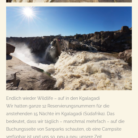
Endlich wieder Wildlife – auf in den Kgalagadi
Wir hatten ganze 12 Reservierungsnummern für die
anstehenden 15 Nächte im Kgalagadi (Südafrika). Das
bedeutet, dass wir täglich – manchmal mehrfach – auf die
Buchungsseite von Sanparks schauten, ob eine Campsite
verfügbar ist und uns so, peu a peu, unsere Zeit