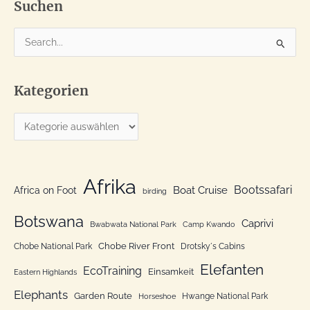
Suchen
S
u
c
Kategorien
h
e
K
n
a
n
t
a
e
Afrika
c
Bootssafari
Boat Cruise
Africa on Foot
birding
g
h
o
Botswana
:
Caprivi
Bwabwata National Park
Camp Kwando
r
Chobe River Front
Chobe National Park
Drotsky´s Cabins
i
Elefanten
EcoTraining
e
Einsamkeit
Eastern Highlands
n
Elephants
Garden Route
Hwange National Park
Horseshoe