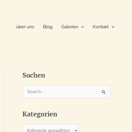
über uns
Blog
Galerien
Kontakt
Suchen
S
u
c
Kategorien
h
e
K