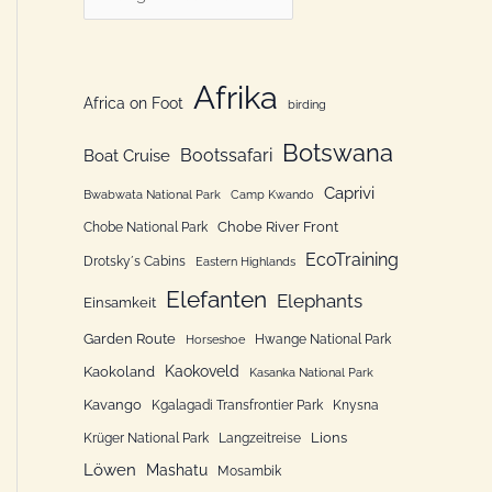
n
a
n
t
a
e
Afrika
Africa on Foot
c
birding
g
h
Botswana
o
Bootssafari
Boat Cruise
:
r
Caprivi
Bwabwata National Park
Camp Kwando
i
Chobe River Front
Chobe National Park
e
EcoTraining
Drotsky´s Cabins
Eastern Highlands
n
Elefanten
Elephants
Einsamkeit
Garden Route
Hwange National Park
Horseshoe
Kaokoveld
Kaokoland
Kasanka National Park
Kavango
Kgalagadi Transfrontier Park
Knysna
Lions
Krüger National Park
Langzeitreise
Löwen
Mashatu
Mosambik