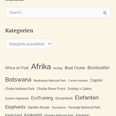
S
u
c
Kategorien
h
e
K
n
a
n
t
a
e
Afrika
c
Bootssafari
Boat Cruise
Africa on Foot
birding
g
h
o
Botswana
:
Caprivi
Bwabwata National Park
Camp Kwando
r
Chobe River Front
Chobe National Park
Drotsky´s Cabins
i
Elefanten
EcoTraining
e
Einsamkeit
Eastern Highlands
n
Elephants
Garden Route
Hwange National Park
Horseshoe
Kaokoveld
Kaokoland
Kavango
Kasanka National Park