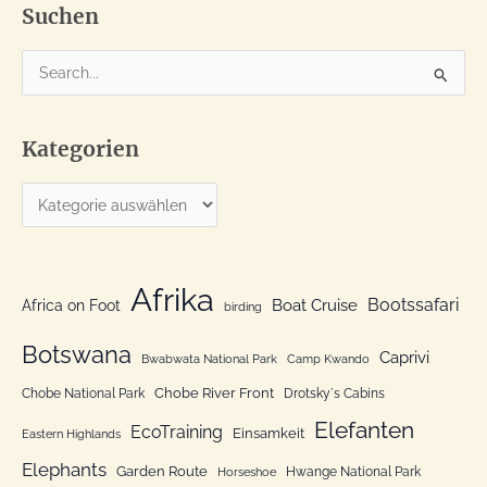
Suchen
S
u
c
Kategorien
h
e
K
n
a
n
t
a
e
Afrika
c
Bootssafari
Boat Cruise
Africa on Foot
birding
g
h
o
Botswana
:
Caprivi
Bwabwata National Park
Camp Kwando
r
Chobe River Front
Chobe National Park
Drotsky´s Cabins
i
Elefanten
EcoTraining
e
Einsamkeit
Eastern Highlands
n
Elephants
Garden Route
Hwange National Park
Horseshoe