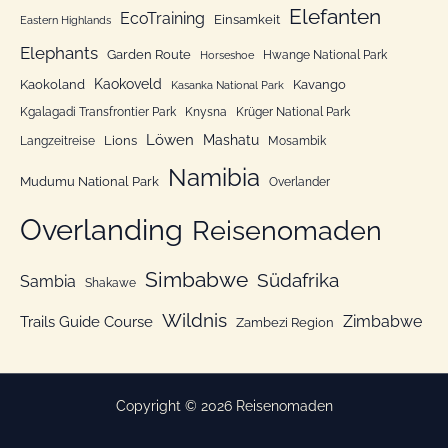
Elefanten
EcoTraining
e
Einsamkeit
Eastern Highlands
n
Elephants
Garden Route
Hwange National Park
Horseshoe
Kaokoveld
Kaokoland
Kavango
Kasanka National Park
Kgalagadi Transfrontier Park
Knysna
Krüger National Park
Löwen
Mashatu
Lions
Langzeitreise
Mosambik
Namibia
Mudumu National Park
Overlander
Overlanding
Reisenomaden
Simbabwe
Südafrika
Sambia
Shakawe
Wildnis
Zimbabwe
Trails Guide Course
Zambezi Region
Copyright © 2026 Reisenomaden