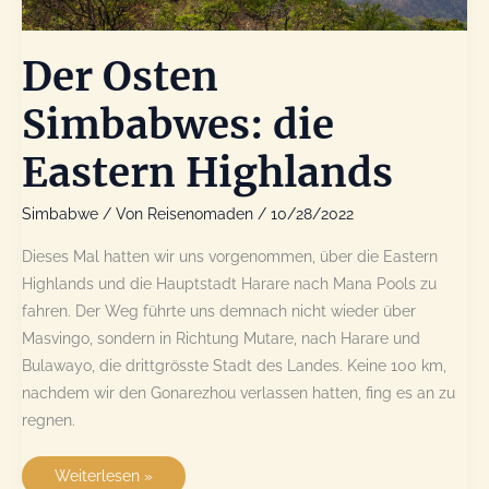
Der Osten
Simbabwes: die
Eastern Highlands
Simbabwe
/ Von
Reisenomaden
/
10/28/2022
Dieses Mal hatten wir uns vorgenommen, über die Eastern
Highlands und die Hauptstadt Harare nach Mana Pools zu
fahren. Der Weg führte uns demnach nicht wieder über
Masvingo, sondern in Richtung Mutare, nach Harare und
Bulawayo, die drittgrösste Stadt des Landes. Keine 100 km,
nachdem wir den Gonarezhou verlassen hatten, fing es an zu
regnen.
Der
Weiterlesen »