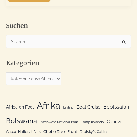
Osten
Simbabwes:
die
Eastern
Highlands
Suchen
S
u
c
Kategorien
h
e
K
n
a
n
t
a
e
Afrika
c
Bootssafari
Boat Cruise
Africa on Foot
birding
g
h
o
Botswana
:
Caprivi
Bwabwata National Park
Camp Kwando
r
Chobe River Front
Chobe National Park
Drotsky´s Cabins
i