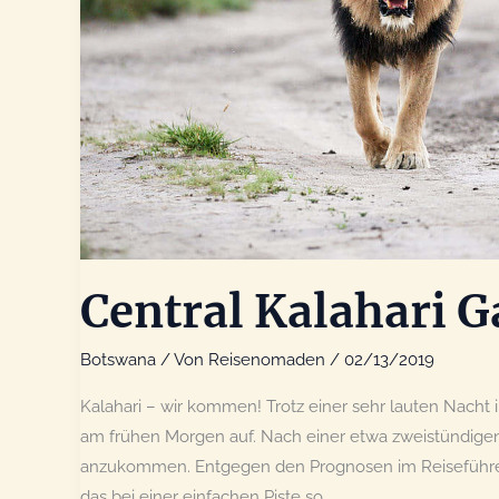
Central Kalahari G
Botswana
/ Von
Reisenomaden
/
02/13/2019
Kalahari – wir kommen! Trotz einer sehr lauten Nacht
am frühen Morgen auf. Nach einer etwa zweistündigen A
anzukommen. Entgegen den Prognosen im Reiseführer 
das bei einer einfachen Piste so