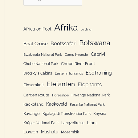
n
a
n
t
a
e
Afrika
Africa on Foot
c
birding
g
h
Botswana
o
Bootssafari
Boat Cruise
:
r
Caprivi
Bwabwata National Park
Camp Kwando
i
Chobe River Front
Chobe National Park
e
EcoTraining
Drotsky´s Cabins
Eastern Highlands
n
Elefanten
Elephants
Einsamkeit
Garden Route
Hwange National Park
Horseshoe
Kaokoveld
Kaokoland
Kasanka National Park
Kavango
Kgalagadi Transfrontier Park
Knysna
Lions
Krüger National Park
Langzeitreise
Löwen
Mashatu
Mosambik