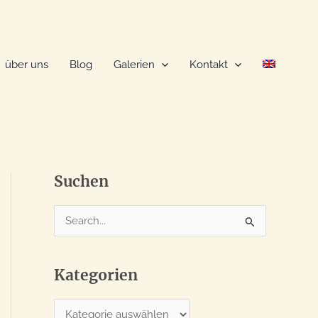
über uns
Blog
Galerien
Kontakt
Suchen
S
u
c
Kategorien
h
e
K