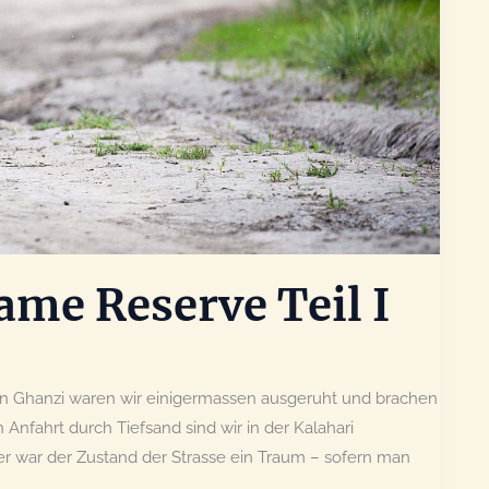
ame Reserve Teil I
 in Ghanzi waren wir einigermassen ausgeruht und brachen
nfahrt durch Tiefsand sind wir in der Kalahari
war der Zustand der Strasse ein Traum – sofern man