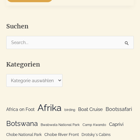
NP
und
Maabwe
Bay
am
Lake
Kariba
Suchen
S
u
c
Kategorien
h
e
K
n
a
n
t
a
e
Afrika
c
Bootssafari
Boat Cruise
Africa on Foot
birding
g
h
o
Botswana
:
Caprivi
Bwabwata National Park
Camp Kwando
r
Chobe River Front
Chobe National Park
Drotsky´s Cabins
i