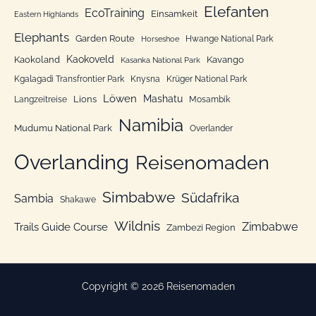
Elefanten
EcoTraining
e
Einsamkeit
Eastern Highlands
n
Elephants
Garden Route
Hwange National Park
Horseshoe
Kaokoveld
Kaokoland
Kavango
Kasanka National Park
Kgalagadi Transfrontier Park
Knysna
Krüger National Park
Löwen
Mashatu
Lions
Langzeitreise
Mosambik
Namibia
Mudumu National Park
Overlander
Overlanding
Reisenomaden
Simbabwe
Südafrika
Sambia
Shakawe
Wildnis
Zimbabwe
Trails Guide Course
Zambezi Region
Copyright © 2026 Reisenomaden