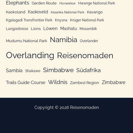
n
Elephants
Garden Route
Hwange National Park
Horseshoe
Kaokoveld
Kaokoland
Kavango
Kasanka National Park
Kgalagadi Transfrontier Park
Knysna
Krüger National Park
Löwen
Mashatu
Lions
Langzeitreise
Mosambik
Namibia
Mudumu National Park
Overlander
Overlanding
Reisenomaden
Simbabwe
Südafrika
Sambia
Shakawe
Wildnis
Zimbabwe
Trails Guide Course
Zambezi Region
Copyright © 2026 Reisenomaden