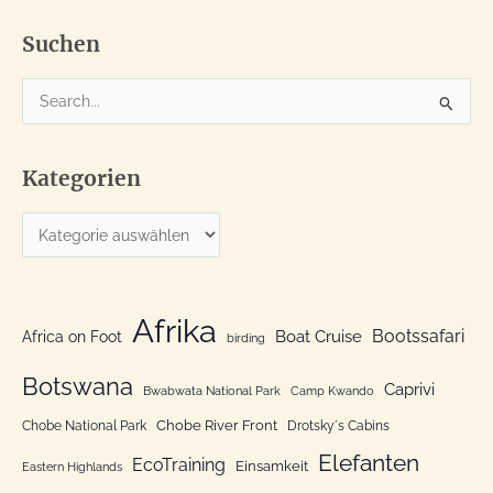
kam
Suchen
S
u
c
Kategorien
h
e
K
n
a
n
t
a
e
Afrika
c
Bootssafari
Boat Cruise
Africa on Foot
birding
g
h
o
Botswana
:
Caprivi
Bwabwata National Park
Camp Kwando
r
Chobe River Front
Chobe National Park
Drotsky´s Cabins
i
Elefanten
EcoTraining
e
Einsamkeit
Eastern Highlands