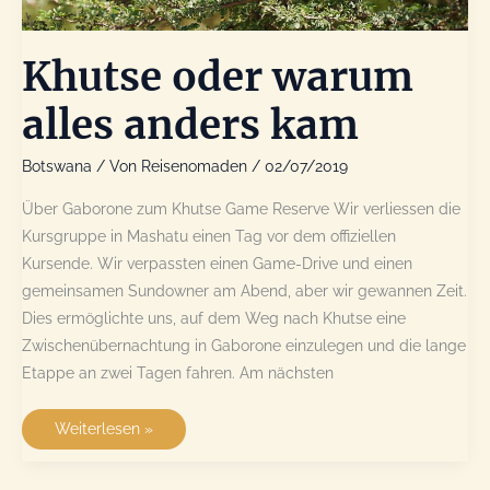
Khutse oder warum
alles anders kam
Botswana
/ Von
Reisenomaden
/
02/07/2019
Über Gaborone zum Khutse Game Reserve Wir verliessen die
Kursgruppe in Mashatu einen Tag vor dem offiziellen
Kursende. Wir verpassten einen Game-Drive und einen
gemeinsamen Sundowner am Abend, aber wir gewannen Zeit.
Dies ermöglichte uns, auf dem Weg nach Khutse eine
Zwischenübernachtung in Gaborone einzulegen und die lange
Etappe an zwei Tagen fahren. Am nächsten
Khutse
Weiterlesen »
oder
warum
alles
anders