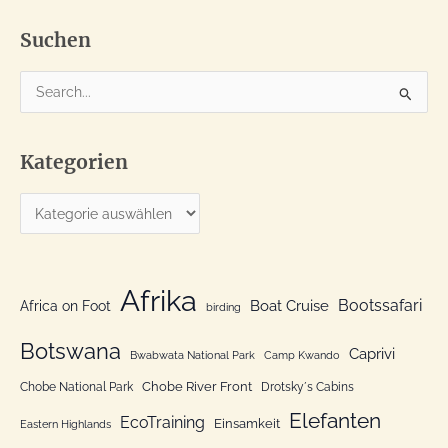
uns
Suchen
S
u
c
Kategorien
h
e
K
n
a
n
t
a
e
Afrika
c
Bootssafari
Boat Cruise
Africa on Foot
birding
g
h
o
Botswana
:
Caprivi
Bwabwata National Park
Camp Kwando
r
Chobe River Front
Chobe National Park
Drotsky´s Cabins
i
Elefanten
EcoTraining
e
Einsamkeit
Eastern Highlands