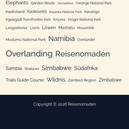
n
Elephants
Garden Route
Hwange National Park
Horseshoe
Kaokoveld
Kaokoland
Kavango
Kasanka National Park
Kgalagadi Transfrontier Park
Knysna
Krüger National Park
Löwen
Mashatu
Lions
Langzeitreise
Mosambik
Namibia
Mudumu National Park
Overlander
Overlanding
Reisenomaden
Simbabwe
Südafrika
Sambia
Shakawe
Wildnis
Zimbabwe
Trails Guide Course
Zambezi Region
Copyright © 2026 Reisenomaden