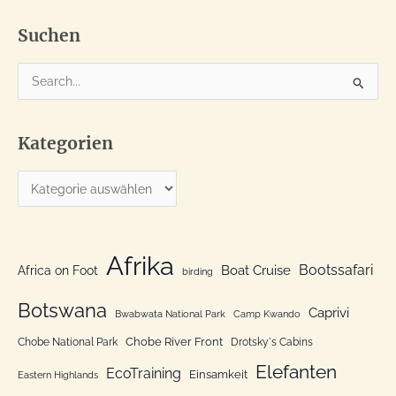
Suchen
S
u
c
Kategorien
h
e
K
n
a
n
t
a
e
Afrika
c
Bootssafari
Boat Cruise
Africa on Foot
birding
g
h
o
Botswana
:
Caprivi
Bwabwata National Park
Camp Kwando
r
Chobe River Front
Chobe National Park
Drotsky´s Cabins
i
Elefanten
EcoTraining
e
Einsamkeit
Eastern Highlands