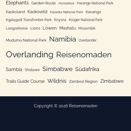
n
Elephants
Garden Route
Hwange National Park
Horseshoe
Kaokoveld
Kaokoland
Kavango
Kasanka National Park
Kgalagadi Transfrontier Park
Knysna
Krüger National Park
Löwen
Mashatu
Lions
Langzeitreise
Mosambik
Namibia
Mudumu National Park
Overlander
Overlanding
Reisenomaden
Simbabwe
Südafrika
Sambia
Shakawe
Wildnis
Zimbabwe
Trails Guide Course
Zambezi Region
Copyright © 2026 Reisenomaden