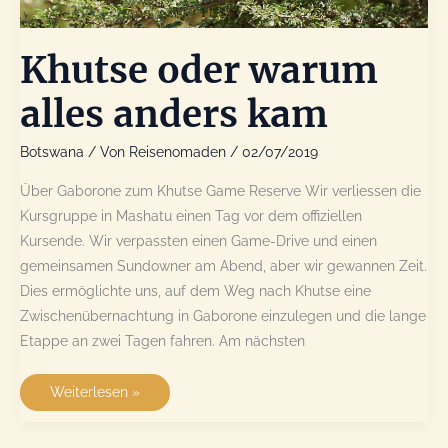
Khutse oder warum
alles anders kam
Botswana
/ Von
Reisenomaden
/
02/07/2019
Über Gaborone zum Khutse Game Reserve Wir verliessen die
Kursgruppe in Mashatu einen Tag vor dem offiziellen
Kursende. Wir verpassten einen Game-Drive und einen
gemeinsamen Sundowner am Abend, aber wir gewannen Zeit.
Dies ermöglichte uns, auf dem Weg nach Khutse eine
Zwischenübernachtung in Gaborone einzulegen und die lange
Etappe an zwei Tagen fahren. Am nächsten
Khutse
Weiterlesen »
oder
warum
alles
anders