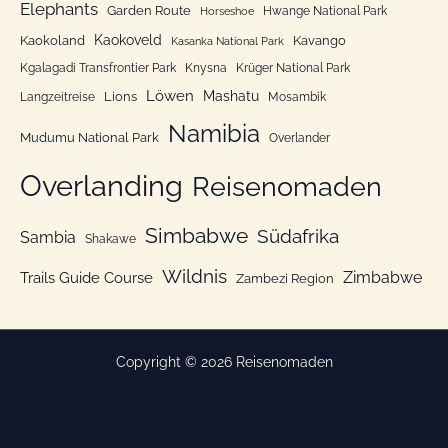
n
Elephants
Garden Route
Hwange National Park
Horseshoe
Kaokoveld
Kaokoland
Kavango
Kasanka National Park
Kgalagadi Transfrontier Park
Knysna
Krüger National Park
Löwen
Mashatu
Lions
Langzeitreise
Mosambik
Namibia
Mudumu National Park
Overlander
Overlanding
Reisenomaden
Simbabwe
Südafrika
Sambia
Shakawe
Wildnis
Zimbabwe
Trails Guide Course
Zambezi Region
Copyright © 2026 Reisenomaden