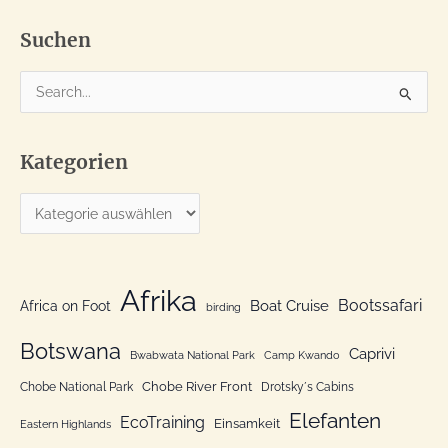
kam
Suchen
S
u
c
Kategorien
h
e
K
n
a
n
t
a
e
Afrika
c
Bootssafari
Boat Cruise
Africa on Foot
birding
g
h
o
Botswana
:
Caprivi
Bwabwata National Park
Camp Kwando
r
Chobe River Front
Chobe National Park
Drotsky´s Cabins
i
Elefanten
EcoTraining
e
Einsamkeit
Eastern Highlands