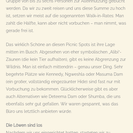
Gruppe von bis zu sechs Personen zur Alleinnutzung gebucht
werden. Da wir zu zweit reisen und uns diese Summe zu hoch
ist, setzen wir meist auf die sogenannten Walk-in-Rates: Man
zahlt die Hälfte, kann aber nicht vorbuchen – man nimmt, was
gerade frei ist.
Das wirklich Schöne an diesen Picnic Spots ist ihre Lage
mitten im Busch. Abgesehen von eher symbolischen „Alibi“-
Zäunen (die kein Tier aufhalten), gibt es keine Abgrenzung zur
Wildnis. Man ist einfach mittendrin – genau unser Ding. Sehr
begehrte Plätze wie Kennedy, Ngweshla oder Masuma Dam
(ein großer, vollständig eingezäunter Hide) sind fast nur mit
Vorbuchung zu bekommen. Glücklicherweise gibt es aber
auch Alternativen wie Deteema Dam oder Shumba, die uns
ebenfalls sehr gut gefallen. Wir waren gespannt, was das
Büro uns letztlich anbieten würde.
Die Löwen sind los
Nachdem wir uns eingerichtet hatten, starteten wir zu