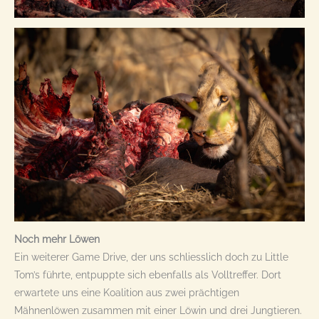
Noch mehr Löwen
Ein weiterer Game Drive, der uns schliesslich doch zu Little
Tom’s führte, entpuppte sich ebenfalls als Volltreffer. Dort
erwartete uns eine Koalition aus zwei prächtigen
Mähnenlöwen zusammen mit einer Löwin und drei Jungtieren.