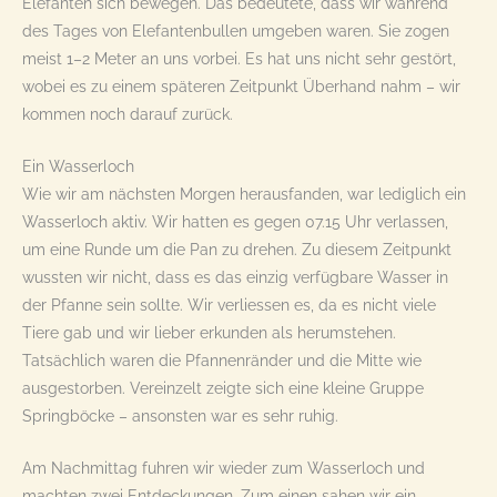
Elefanten sich bewegen. Das bedeutete, dass wir während
des Tages von Elefantenbullen umgeben waren. Sie zogen
meist 1–2 Meter an uns vorbei. Es hat uns nicht sehr gestört,
wobei es zu einem späteren Zeitpunkt Überhand nahm – wir
kommen noch darauf zurück.
Ein Wasserloch
Wie wir am nächsten Morgen herausfanden, war lediglich ein
Wasserloch aktiv. Wir hatten es gegen 07.15 Uhr verlassen,
um eine Runde um die Pan zu drehen. Zu diesem Zeitpunkt
wussten wir nicht, dass es das einzig verfügbare Wasser in
der Pfanne sein sollte. Wir verliessen es, da es nicht viele
Tiere gab und wir lieber erkunden als herumstehen.
Tatsächlich waren die Pfannenränder und die Mitte wie
ausgestorben. Vereinzelt zeigte sich eine kleine Gruppe
Springböcke – ansonsten war es sehr ruhig.
Am Nachmittag fuhren wir wieder zum Wasserloch und
machten zwei Entdeckungen. Zum einen sahen wir ein