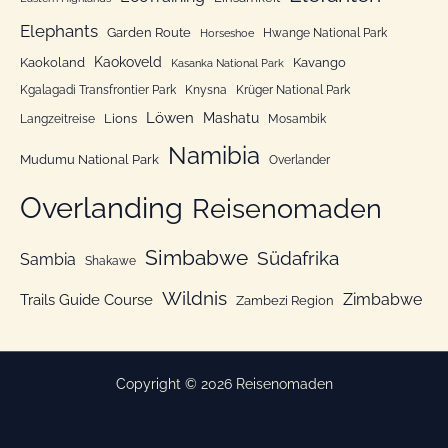
n
Elephants
Garden Route
Hwange National Park
Horseshoe
Kaokoveld
Kaokoland
Kavango
Kasanka National Park
Kgalagadi Transfrontier Park
Knysna
Krüger National Park
Löwen
Mashatu
Lions
Langzeitreise
Mosambik
Namibia
Mudumu National Park
Overlander
Overlanding
Reisenomaden
Simbabwe
Südafrika
Sambia
Shakawe
Wildnis
Zimbabwe
Trails Guide Course
Zambezi Region
Copyright © 2026 Reisenomaden