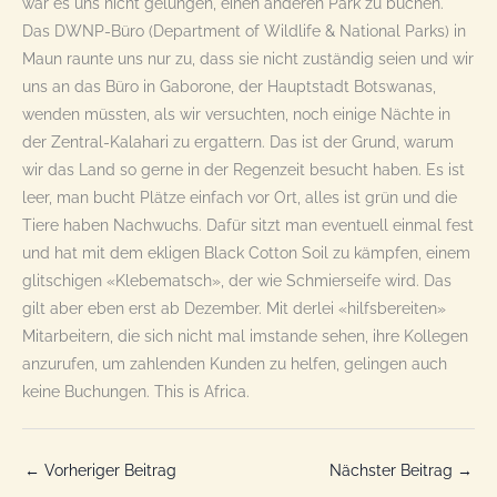
war es uns nicht gelungen, einen anderen Park zu buchen.
Das DWNP-Büro (Department of Wildlife & National Parks) in
Maun raunte uns nur zu, dass sie nicht zuständig seien und wir
uns an das Büro in Gaborone, der Hauptstadt Botswanas,
wenden müssten, als wir versuchten, noch einige Nächte in
der Zentral-Kalahari zu ergattern. Das ist der Grund, warum
wir das Land so gerne in der Regenzeit besucht haben. Es ist
leer, man bucht Plätze einfach vor Ort, alles ist grün und die
Tiere haben Nachwuchs. Dafür sitzt man eventuell einmal fest
und hat mit dem ekligen Black Cotton Soil zu kämpfen, einem
glitschigen «Klebematsch», der wie Schmierseife wird. Das
gilt aber eben erst ab Dezember. Mit derlei «hilfsbereiten»
Mitarbeitern, die sich nicht mal imstande sehen, ihre Kollegen
anzurufen, um zahlenden Kunden zu helfen, gelingen auch
keine Buchungen. This is Africa.
←
Vorheriger Beitrag
Nächster Beitrag
→