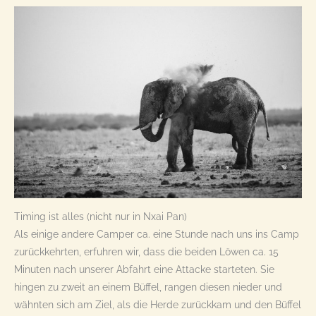
Timing ist alles (nicht nur in Nxai Pan)
Als einige andere Camper ca. eine Stunde nach uns ins Camp
zurückkehrten, erfuhren wir, dass die beiden Löwen ca. 15
Minuten nach unserer Abfahrt eine Attacke starteten. Sie
hingen zu zweit an einem Büffel, rangen diesen nieder und
wähnten sich am Ziel, als die Herde zurückkam und den Büffel