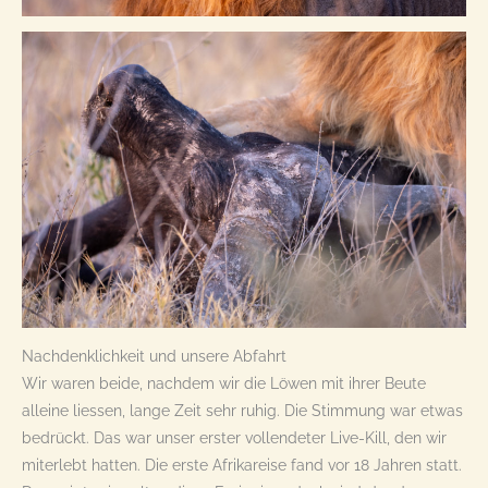
Nachdenklichkeit und unsere Abfahrt
Wir waren beide, nachdem wir die Löwen mit ihrer Beute
alleine liessen, lange Zeit sehr ruhig. Die Stimmung war etwas
bedrückt. Das war unser erster vollendeter Live-Kill, den wir
miterlebt hatten. Die erste Afrikareise fand vor 18 Jahren statt.