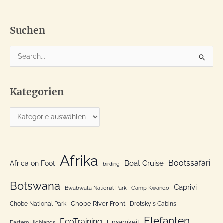
Suchen
S
u
c
Kategorien
h
e
K
n
a
n
t
a
e
Afrika
c
Bootssafari
Boat Cruise
Africa on Foot
birding
g
h
o
Botswana
:
Caprivi
Bwabwata National Park
Camp Kwando
r
Chobe River Front
Chobe National Park
Drotsky´s Cabins
i
Elefanten
EcoTraining
e
Einsamkeit
Eastern Highlands