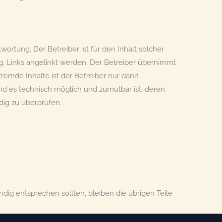
twortung. Der Betreiber ist für den Inhalt solcher
g. Links angelinkt werden. Der Betreiber übernimmt
fremde Inhalte ist der Betreiber nur dann
und es technisch möglich und zumutbar ist, deren
dig zu überprüfen.
dig entsprechen sollten, bleiben die übrigen Teile