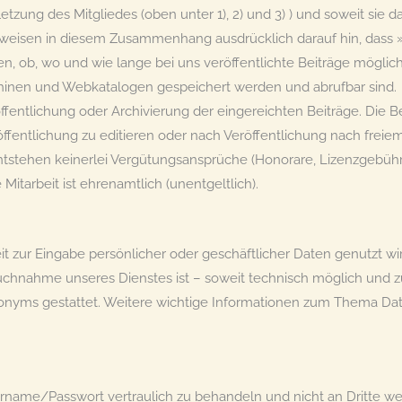
verletzung des Mitgliedes (oben unter 1), 2) und 3) ) und soweit s
 weisen in diesem Zusammenhang ausdrücklich darauf hin, das
aben, ob, wo und wie lange bei uns veröffentlichte Beiträge mögl
nen und Webkatalogen gespeichert werden und abrufbar sind.
ffentlichung oder Archivierung der eingereichten Beiträge. Die B
öffentlichung zu editieren oder nach Veröffentlichung nach frei
e entstehen keinerlei Vergütungsansprüche (Honorare, Lizenzgeb
itarbeit ist ehrenamtlich (unentgeltlich).
t zur Eingabe persönlicher oder geschäftlicher Daten genutzt wird
nspruchnahme unseres Dienstes ist – soweit technisch möglich un
nyms gestattet. Weitere wichtige Informationen zum Thema Date
zername/Passwort vertraulich zu behandeln und nicht an Dritte w