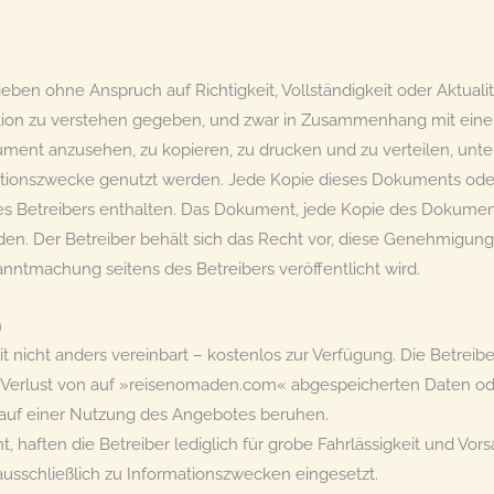
en ohne Anspruch auf Richtigkeit, Vollständigkeit oder Aktualitä
kation zu verstehen gegeben, und zwar in Zusammenhang mit eine
ument anzusehen, zu kopieren, zu drucken und zu verteilen, un
tionszwecke genutzt werden. Jede Kopie dieses Dokuments oder 
es Betreibers enthalten. Das Dokument, jede Kopie des Dokument
den. Der Betreiber behält sich das Recht vor, diese Genehmigung
kanntmachung seitens des Betreibers veröffentlicht wird.
n
nicht anders vereinbart – kostenlos zur Verfügung. Die Betreibe
e, Verlust von auf »reisenomaden.com« abgespeicherten Daten od
e auf einer Nutzung des Angebotes beruhen.
, haften die Betreiber lediglich für grobe Fahrlässigkeit und V
usschließlich zu Informationszwecken eingesetzt.