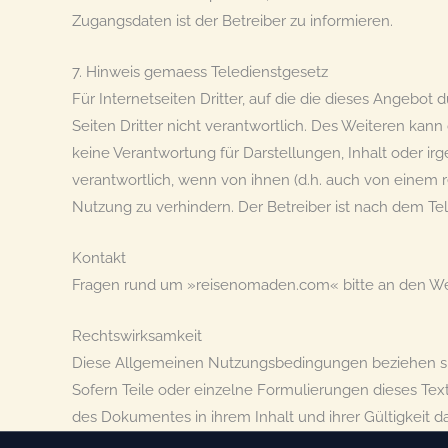
Zugangsdaten ist der Betreiber zu informieren.
7. Hinweis gemaess Teledienstgesetz
Für Internetseiten Dritter, auf die die dieses Angebot 
Seiten Dritter nicht verantwortlich. Des Weiteren ka
keine Verantwortung für Darstellungen, Inhalt oder irg
verantwortlich, wenn von ihnen (d.h. auch von einem r
Nutzung zu verhindern. Der Betreiber ist nach dem Tel
Kontakt
Fragen rund um »reisenomaden.com« bitte an den We
Rechtswirksamkeit
Diese Allgemeinen Nutzungsbedingungen beziehen s
Sofern Teile oder einzelne Formulierungen dieses Text
des Dokumentes in ihrem Inhalt und ihrer Gültigkeit d