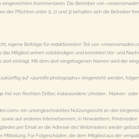
 von eingereichten Kommentaren. Die Betreiber von »reisenomad
 der Pflichten unter 1), 2) und 3) behalten sich die Betreiber fern
ht, eigene Beiträge für redaktionellen Teil von »reisenomaden.c
ss das Mitglied seinen vollständigen und korrekten Vor- und Nac
 dort einträgt. Mit dem dort eingetragenen Namen wird der eingere
ihr zukünftig auf »purelife.photography« eingereicht werden, folg
äge frei von Rechten Dritter, insbesondere Urheber-, Marken- oder P
den.com« ein uneingeschränktes Nutzungsrecht an den eingereich
sowie auf anderen Internetservern, in Newslettern, Printmedien
tgliedes per Email an die Adresse des Webmasters wieder gelösc
r Mitteilung. Für Folgeschäden, die dem Mitglied aus der versp