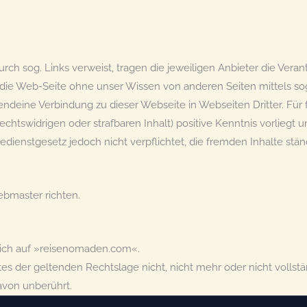
durch sog. Links verweist, tragen die jeweiligen Anbieter die Veran
nn die Web-Seite ohne unser Wissen von anderen Seiten mittels so
endeine Verbindung zu dieser Webseite in Webseiten Dritter. Für 
echtswidrigen oder strafbaren Inhalt) positive Kenntnis vorliegt 
edienstgesetz jedoch nicht verpflichtet, die fremden Inhalte stän
bmaster richten.
ich auf »reisenomaden.com«.
es der geltenden Rechtslage nicht, nicht mehr oder nicht vollstän
avon unberührt.