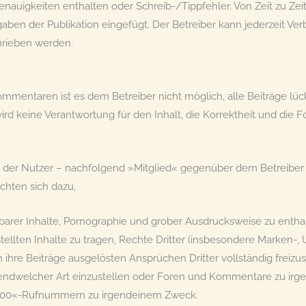
enauigkeiten enthalten oder Schreib-/Tippfehler. Von Zeit zu Z
aben der Publikation eingefügt. Der Betreiber kann jederzeit 
hrieben werden.
mmentaren ist es dem Betreiber nicht möglich, alle Beiträge lücke
ird keine Verantwortung für den Inhalt, die Korrektheit und die
h der Nutzer – nachfolgend »Mitglied« gegenüber dem Betreibe
ichten sich dazu,
rafbarer Inhalte, Pornographie und grober Ausdrucksweise zu entha
stellten Inhalte zu tragen, Rechte Dritter (insbesondere Marken-,
hre Beiträge ausgelösten Ansprüchen Dritter vollständig freizus
dwelcher Art einzustellen oder Foren und Kommentare zu irgend
 »0900«-Rufnummern zu irgendeinem Zweck.